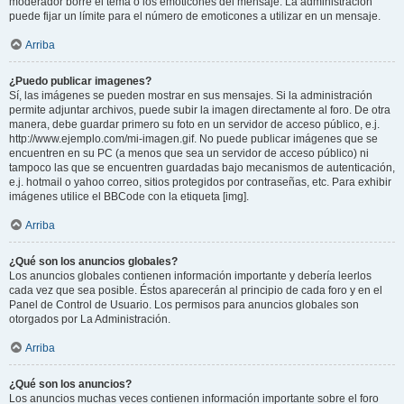
moderador borre el tema o los emoticones del mensaje. La administración
puede fijar un límite para el número de emoticones a utilizar en un mensaje.
Arriba
¿Puedo publicar imagenes?
Sí, las imágenes se pueden mostrar en sus mensajes. Si la administración
permite adjuntar archivos, puede subir la imagen directamente al foro. De otra
manera, debe guardar primero su foto en un servidor de acceso público, e.j.
http://www.ejemplo.com/mi-imagen.gif. No puede publicar imágenes que se
encuentren en su PC (a menos que sea un servidor de acceso público) ni
tampoco las que se encuentren guardadas bajo mecanismos de autenticación,
e.j. hotmail o yahoo correo, sitios protegidos por contraseñas, etc. Para exhibir
imágenes utilice el BBCode con la etiqueta [img].
Arriba
¿Qué son los anuncios globales?
Los anuncios globales contienen información importante y debería leerlos
cada vez que sea posible. Éstos aparecerán al principio de cada foro y en el
Panel de Control de Usuario. Los permisos para anuncios globales son
otorgados por La Administración.
Arriba
¿Qué son los anuncios?
Los anuncios muchas veces contienen información importante sobre el foro