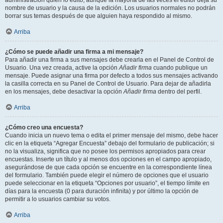
administración quién lo editó, aunque la mayoría de las veces el editor deja su
nombre de usuario y la causa de la edición. Los usuarios normales no podrán
borrar sus temas después de que alguien haya respondido al mismo.
Arriba
¿Cómo se puede añadir una firma a mi mensaje?
Para añadir una firma a sus mensajes debe crearla en el Panel de Control de
Usuario. Una vez creada, active la opción
Añadir firma
cuando publique un
mensaje. Puede asignar una firma por defecto a todos sus mensajes activando
la casilla correcta en su Panel de Control de Usuario. Para dejar de añadirla
en los mensajes, debe desactivar la opción
Añadir firma
dentro del perfil.
Arriba
¿Cómo creo una encuesta?
Cuando inicia un nuevo tema o edita el primer mensaje del mismo, debe hacer
clic en la etiqueta “Agregar Encuesta” debajo del formulario de publicación; si
no la visualiza, significa que no posee los permisos apropiados para crear
encuestas. Inserte un título y al menos dos opciones en el campo apropiado,
asegurándose de que cada opción se encuentre en la correspondiente línea
del formulario. También puede elegir el número de opciones que el usuario
puede seleccionar en la etiqueta “Opciones por usuario”, el tiempo límite en
días para la encuesta (0 para duración infinita) y por último la opción de
permitir a lo usuarios cambiar su votos.
Arriba