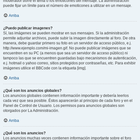
moderador borre el tema o los emoticones del mensaje. La administración
puede fijar un límite para el número de emoticones a utilizar en un mensaje.
Arriba
¿Puedo publicar imagenes?
Sí, las imágenes se pueden mostrar en sus mensajes. Si la administración
permite adjuntar archivos, puede subir la imagen directamente al foro. De otra
manera, debe guardar primero su foto en un servidor de acceso público, e.j.
http://www.ejemplo.com/mi-imagen.gif. No puede publicar imágenes que se
encuentren en su PC (a menos que sea un servidor de acceso público) ni
tampoco las que se encuentren guardadas bajo mecanismos de autenticación,
e.j. hotmail o yahoo correo, sitios protegidos por contraseñas, etc. Para exhibir
imágenes utilice el BBCode con la etiqueta [img].
Arriba
¿Qué son los anuncios globales?
Los anuncios globales contienen información importante y debería leerlos
cada vez que sea posible. Éstos aparecerán al principio de cada foro y en el
Panel de Control de Usuario. Los permisos para anuncios globales son
otorgados por La Administración.
Arriba
¿Qué son los anuncios?
Los anuncios muchas veces contienen información importante sobre el foro