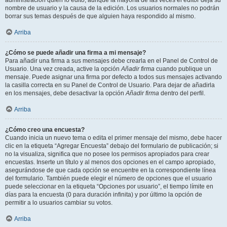
administración quién lo editó, aunque la mayoría de las veces el editor deja su
nombre de usuario y la causa de la edición. Los usuarios normales no podrán
borrar sus temas después de que alguien haya respondido al mismo.
Arriba
¿Cómo se puede añadir una firma a mi mensaje?
Para añadir una firma a sus mensajes debe crearla en el Panel de Control de
Usuario. Una vez creada, active la opción
Añadir firma
cuando publique un
mensaje. Puede asignar una firma por defecto a todos sus mensajes activando
la casilla correcta en su Panel de Control de Usuario. Para dejar de añadirla
en los mensajes, debe desactivar la opción
Añadir firma
dentro del perfil.
Arriba
¿Cómo creo una encuesta?
Cuando inicia un nuevo tema o edita el primer mensaje del mismo, debe hacer
clic en la etiqueta “Agregar Encuesta” debajo del formulario de publicación; si
no la visualiza, significa que no posee los permisos apropiados para crear
encuestas. Inserte un título y al menos dos opciones en el campo apropiado,
asegurándose de que cada opción se encuentre en la correspondiente línea
del formulario. También puede elegir el número de opciones que el usuario
puede seleccionar en la etiqueta “Opciones por usuario”, el tiempo límite en
días para la encuesta (0 para duración infinita) y por último la opción de
permitir a lo usuarios cambiar su votos.
Arriba