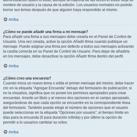
administración quién lo editó, aunque la mayoría de las veces el editor deja su
nombre de usuario y la causa de la edición. Los usuarios normales no podrán
borrar sus temas después de que alguien haya respondido al mismo.
Arriba
¿Cómo se puede añadir una firma a mi mensaje?
Para añadir una firma a sus mensajes debe crearla en el Panel de Control de
Usuario. Una vez creada, active la opción
Añadir firma
cuando publique un
mensaje. Puede asignar una firma por defecto a todos sus mensajes activando
la casilla correcta en su Panel de Control de Usuario. Para dejar de añadirla
en los mensajes, debe desactivar la opción
Añadir firma
dentro del perfil.
Arriba
¿Cómo creo una encuesta?
Cuando inicia un nuevo tema o edita el primer mensaje del mismo, debe hacer
clic en la etiqueta “Agregar Encuesta” debajo del formulario de publicación; si
no la visualiza, significa que no posee los permisos apropiados para crear
encuestas. Inserte un título y al menos dos opciones en el campo apropiado,
asegurándose de que cada opción se encuentre en la correspondiente línea
del formulario. También puede elegir el número de opciones que el usuario
puede seleccionar en la etiqueta “Opciones por usuario”, el tiempo límite en
días para la encuesta (0 para duración infinita) y por último la opción de
permitir a lo usuarios cambiar su votos.
Arriba