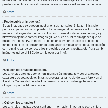
moderador borre el tema o los emoticones del mensaje. La administración
puede fijar un límite para el número de emoticones a utilizar en un mensaje.
Arriba
¿Puedo publicar imagenes?
Sí, las imágenes se pueden mostrar en sus mensajes. Si la administración
permite adjuntar archivos, puede subir la imagen directamente al foro. De otra
manera, debe guardar primero su foto en un servidor de acceso público, e.j.
http://www.ejemplo.com/mi-imagen.gif. No puede publicar imágenes que se
encuentren en su PC (a menos que sea un servidor de acceso público) ni
tampoco las que se encuentren guardadas bajo mecanismos de autenticación,
e.j. hotmail o yahoo correo, sitios protegidos por contraseñas, etc. Para exhibir
imágenes utilice el BBCode con la etiqueta [img].
Arriba
¿Qué son los anuncios globales?
Los anuncios globales contienen información importante y debería leerlos
cada vez que sea posible. Éstos aparecerán al principio de cada foro y en el
Panel de Control de Usuario. Los permisos para anuncios globales son
otorgados por La Administración.
Arriba
¿Qué son los anuncios?
Los anuncios muchas veces contienen información importante sobre el foro