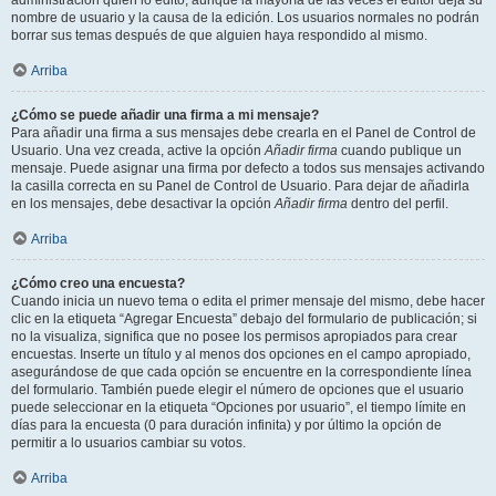
administración quién lo editó, aunque la mayoría de las veces el editor deja su
nombre de usuario y la causa de la edición. Los usuarios normales no podrán
borrar sus temas después de que alguien haya respondido al mismo.
Arriba
¿Cómo se puede añadir una firma a mi mensaje?
Para añadir una firma a sus mensajes debe crearla en el Panel de Control de
Usuario. Una vez creada, active la opción
Añadir firma
cuando publique un
mensaje. Puede asignar una firma por defecto a todos sus mensajes activando
la casilla correcta en su Panel de Control de Usuario. Para dejar de añadirla
en los mensajes, debe desactivar la opción
Añadir firma
dentro del perfil.
Arriba
¿Cómo creo una encuesta?
Cuando inicia un nuevo tema o edita el primer mensaje del mismo, debe hacer
clic en la etiqueta “Agregar Encuesta” debajo del formulario de publicación; si
no la visualiza, significa que no posee los permisos apropiados para crear
encuestas. Inserte un título y al menos dos opciones en el campo apropiado,
asegurándose de que cada opción se encuentre en la correspondiente línea
del formulario. También puede elegir el número de opciones que el usuario
puede seleccionar en la etiqueta “Opciones por usuario”, el tiempo límite en
días para la encuesta (0 para duración infinita) y por último la opción de
permitir a lo usuarios cambiar su votos.
Arriba