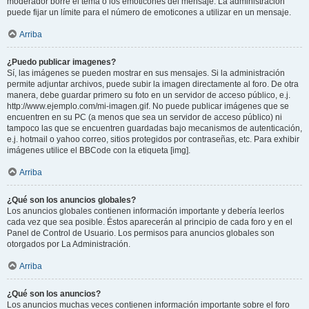
moderador borre el tema o los emoticones del mensaje. La administración
puede fijar un límite para el número de emoticones a utilizar en un mensaje.
Arriba
¿Puedo publicar imagenes?
Sí, las imágenes se pueden mostrar en sus mensajes. Si la administración
permite adjuntar archivos, puede subir la imagen directamente al foro. De otra
manera, debe guardar primero su foto en un servidor de acceso público, e.j.
http://www.ejemplo.com/mi-imagen.gif. No puede publicar imágenes que se
encuentren en su PC (a menos que sea un servidor de acceso público) ni
tampoco las que se encuentren guardadas bajo mecanismos de autenticación,
e.j. hotmail o yahoo correo, sitios protegidos por contraseñas, etc. Para exhibir
imágenes utilice el BBCode con la etiqueta [img].
Arriba
¿Qué son los anuncios globales?
Los anuncios globales contienen información importante y debería leerlos
cada vez que sea posible. Éstos aparecerán al principio de cada foro y en el
Panel de Control de Usuario. Los permisos para anuncios globales son
otorgados por La Administración.
Arriba
¿Qué son los anuncios?
Los anuncios muchas veces contienen información importante sobre el foro