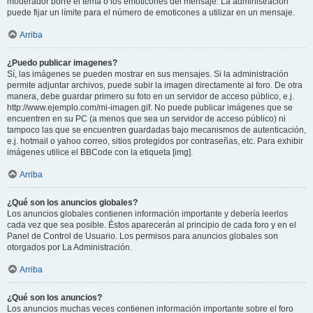
moderador borre el tema o los emoticones del mensaje. La administración
puede fijar un límite para el número de emoticones a utilizar en un mensaje.
Arriba
¿Puedo publicar imagenes?
Sí, las imágenes se pueden mostrar en sus mensajes. Si la administración
permite adjuntar archivos, puede subir la imagen directamente al foro. De otra
manera, debe guardar primero su foto en un servidor de acceso público, e.j.
http://www.ejemplo.com/mi-imagen.gif. No puede publicar imágenes que se
encuentren en su PC (a menos que sea un servidor de acceso público) ni
tampoco las que se encuentren guardadas bajo mecanismos de autenticación,
e.j. hotmail o yahoo correo, sitios protegidos por contraseñas, etc. Para exhibir
imágenes utilice el BBCode con la etiqueta [img].
Arriba
¿Qué son los anuncios globales?
Los anuncios globales contienen información importante y debería leerlos
cada vez que sea posible. Éstos aparecerán al principio de cada foro y en el
Panel de Control de Usuario. Los permisos para anuncios globales son
otorgados por La Administración.
Arriba
¿Qué son los anuncios?
Los anuncios muchas veces contienen información importante sobre el foro