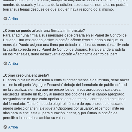
administración quién lo editó, aunque la mayoría de las veces el editor deja su
nombre de usuario y la causa de la edición. Los usuarios normales no podrán
borrar sus temas después de que alguien haya respondido al mismo.
Arriba
¿Cómo se puede añadir una firma a mi mensaje?
Para añadir una firma a sus mensajes debe crearla en el Panel de Control de
Usuario. Una vez creada, active la opción
Añadir firma
cuando publique un
mensaje. Puede asignar una firma por defecto a todos sus mensajes activando
la casilla correcta en su Panel de Control de Usuario. Para dejar de añadirla
en los mensajes, debe desactivar la opción
Añadir firma
dentro del perfil.
Arriba
¿Cómo creo una encuesta?
Cuando inicia un nuevo tema o edita el primer mensaje del mismo, debe hacer
clic en la etiqueta “Agregar Encuesta” debajo del formulario de publicación; si
no la visualiza, significa que no posee los permisos apropiados para crear
encuestas. Inserte un título y al menos dos opciones en el campo apropiado,
asegurándose de que cada opción se encuentre en la correspondiente línea
del formulario. También puede elegir el número de opciones que el usuario
puede seleccionar en la etiqueta “Opciones por usuario”, el tiempo límite en
días para la encuesta (0 para duración infinita) y por último la opción de
permitir a lo usuarios cambiar su votos.
Arriba