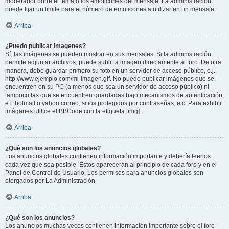
moderador borre el tema o los emoticones del mensaje. La administración
puede fijar un límite para el número de emoticones a utilizar en un mensaje.
Arriba
¿Puedo publicar imagenes?
Sí, las imágenes se pueden mostrar en sus mensajes. Si la administración
permite adjuntar archivos, puede subir la imagen directamente al foro. De otra
manera, debe guardar primero su foto en un servidor de acceso público, e.j.
http://www.ejemplo.com/mi-imagen.gif. No puede publicar imágenes que se
encuentren en su PC (a menos que sea un servidor de acceso público) ni
tampoco las que se encuentren guardadas bajo mecanismos de autenticación,
e.j. hotmail o yahoo correo, sitios protegidos por contraseñas, etc. Para exhibir
imágenes utilice el BBCode con la etiqueta [img].
Arriba
¿Qué son los anuncios globales?
Los anuncios globales contienen información importante y debería leerlos
cada vez que sea posible. Éstos aparecerán al principio de cada foro y en el
Panel de Control de Usuario. Los permisos para anuncios globales son
otorgados por La Administración.
Arriba
¿Qué son los anuncios?
Los anuncios muchas veces contienen información importante sobre el foro