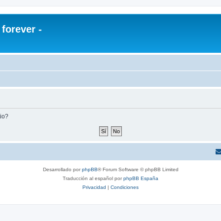
orever -
tio?
Desarrollado por
phpBB
® Forum Software © phpBB Limited
Traducción al español por
phpBB España
Privacidad
|
Condiciones