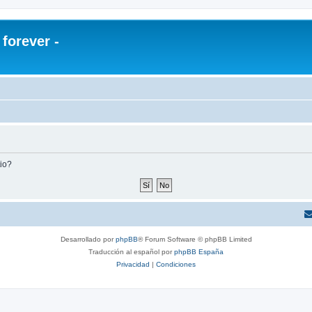
orever -
tio?
Desarrollado por
phpBB
® Forum Software © phpBB Limited
Traducción al español por
phpBB España
Privacidad
|
Condiciones