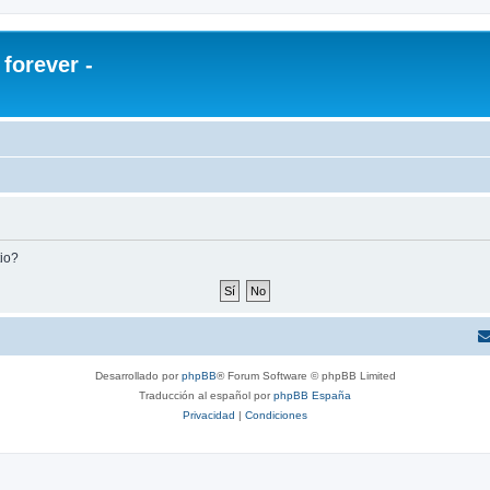
orever -
tio?
Desarrollado por
phpBB
® Forum Software © phpBB Limited
Traducción al español por
phpBB España
Privacidad
|
Condiciones