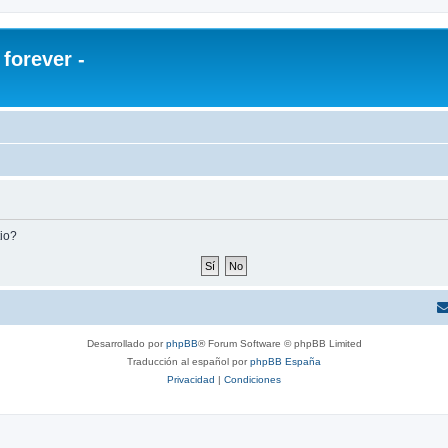
orever -
tio?
Desarrollado por
phpBB
® Forum Software © phpBB Limited
Traducción al español por
phpBB España
Privacidad
|
Condiciones