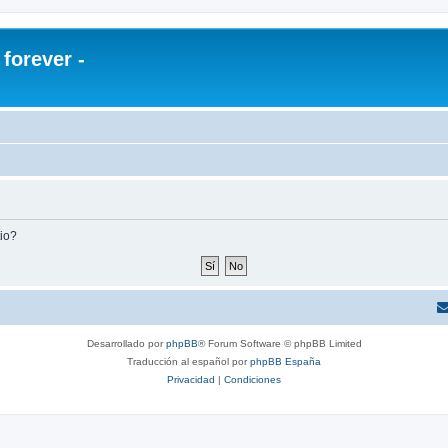
orever -
tio?
Desarrollado por
phpBB
® Forum Software © phpBB Limited
Traducción al español por
phpBB España
Privacidad
|
Condiciones