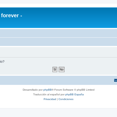
orever -
tio?
Desarrollado por
phpBB
® Forum Software © phpBB Limited
Traducción al español por
phpBB España
Privacidad
|
Condiciones