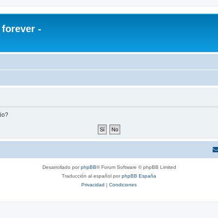
orever -
tio?
Desarrollado por
phpBB
® Forum Software © phpBB Limited
Traducción al español por
phpBB España
Privacidad
|
Condiciones