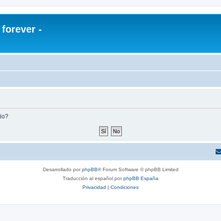
orever -
tio?
Desarrollado por
phpBB
® Forum Software © phpBB Limited
Traducción al español por
phpBB España
Privacidad
|
Condiciones