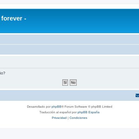
orever -
tio?
Desarrollado por
phpBB
® Forum Software © phpBB Limited
Traducción al español por
phpBB España
Privacidad
|
Condiciones