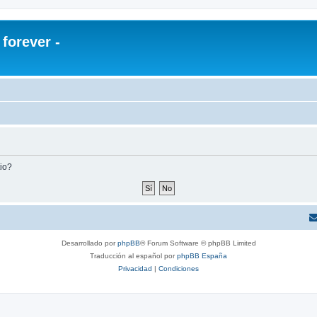
orever -
tio?
Desarrollado por
phpBB
® Forum Software © phpBB Limited
Traducción al español por
phpBB España
Privacidad
|
Condiciones