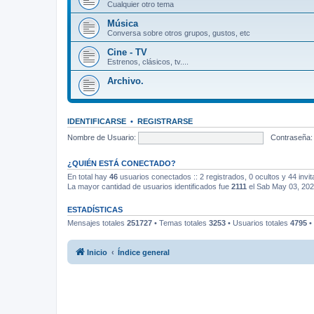
Cualquier otro tema
Música
Conversa sobre otros grupos, gustos, etc
Cine - TV
Estrenos, clásicos, tv....
Archivo.
IDENTIFICARSE
•
REGISTRARSE
Nombre de Usuario:
Contraseña:
¿QUIÉN ESTÁ CONECTADO?
En total hay
46
usuarios conectados :: 2 registrados, 0 ocultos y 44 invi
La mayor cantidad de usuarios identificados fue
2111
el Sab May 03, 20
ESTADÍSTICAS
Mensajes totales
251727
• Temas totales
3253
• Usuarios totales
4795
•
Inicio
Índice general