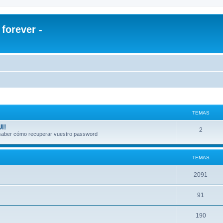
orever -
TEMAS
I!
2
a saber cómo recuperar vuestro password
TEMAS
2091
91
190