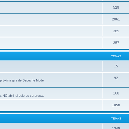
529
2061
389
357
TEMAS
15
92
 próxima gira de Depeche Mode
168
s. NO abrir si quieres sorpresas
1058
TEMAS
1349