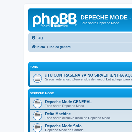
DEPECHE MODE - f
Foro sobre Depeche Mode
FAQ
Inicio
Índice general
FORO
¡¡TU CONTRASEÑA YA NO SIRVE!! ¡ENTRA AQU
Si sois veteranos, ¡Bienvenidos de nuevo! Entrad aquí par
DEPECHE MODE
Depeche Mode GENERAL
Todo sobre Depeche Mode
Delta Machine
Todo sobre el nuevo disco de Depeche Mode.
Depeche Mode Solo
Depeche Mode en Solitario