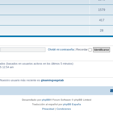
1579
417
28
Olvidé mi contraseña
|
Recordar
tados (basados en usuarios activos en los últimos 5 minutos)
25 12:54 am
 Nuestro usuario más reciente es
gleamingvegetab
Desarrollado por
phpBB
® Forum Software © phpBB Limited
Traducción al español por
phpBB España
Privacidad
|
Condiciones