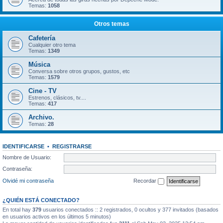
Temas:
1058
Otros temas
Cafetería
Cualquier otro tema
Temas:
1349
Música
Conversa sobre otros grupos, gustos, etc
Temas:
1579
Cine - TV
Estrenos, clásicos, tv....
Temas:
417
Archivo.
Temas:
28
IDENTIFICARSE
•
REGISTRARSE
Nombre de Usuario:
Contraseña:
Olvidé mi contraseña
Recordar
¿QUIÉN ESTÁ CONECTADO?
En total hay
379
usuarios conectados :: 2 registrados, 0 ocultos y 377 invitados (basados
en usuarios activos en los últimos 5 minutos)