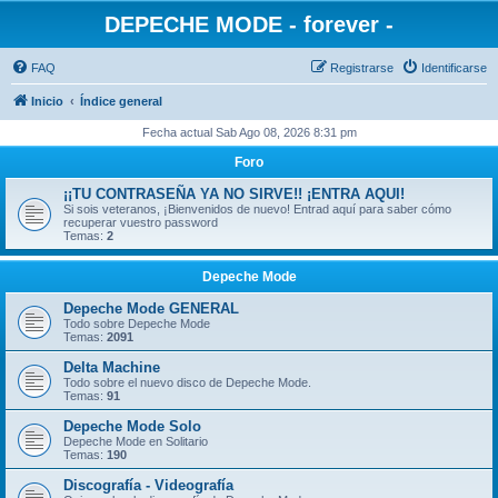
DEPECHE MODE - forever -
FAQ
Registrarse
Identificarse
Inicio
Índice general
Fecha actual Sab Ago 08, 2026 8:31 pm
Foro
¡¡TU CONTRASEÑA YA NO SIRVE!! ¡ENTRA AQUI!
Si sois veteranos, ¡Bienvenidos de nuevo! Entrad aquí para saber cómo
recuperar vuestro password
Temas:
2
Depeche Mode
Depeche Mode GENERAL
Todo sobre Depeche Mode
Temas:
2091
Delta Machine
Todo sobre el nuevo disco de Depeche Mode.
Temas:
91
Depeche Mode Solo
Depeche Mode en Solitario
Temas:
190
Discografía - Videografía