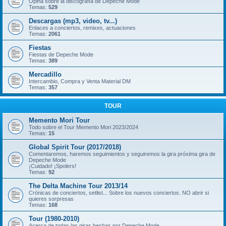
Opina sobre la discografía de Depeche Mode
Temas:
529
Descargas (mp3, video, tv...)
Enlaces a conciertos, remixes, actuaciones
Temas:
2061
Fiestas
Fiestas de Depeche Mode
Temas:
389
Mercadillo
Intercambio, Compra y Venta Material DM
Temas:
357
TOUR
Memento Mori Tour
Todo sobre el Tour Memento Mori 2023/2024
Temas:
15
Global Spirit Tour (2017/2018)
Comentaremos, haremos seguimientos y seguiremos la gira próxima gira de
Depeche Mode
¡Cuidado! ¡Spolers!
Temas:
92
The Delta Machine Tour 2013/14
Crónicas de conciertos, setlist... Sobre los nuevos conciertos. NO abrir si
quieres sorpresas
Temas:
168
Tour (1980-2010)
Acerca de todas las giras hechas por Depeche Mode.