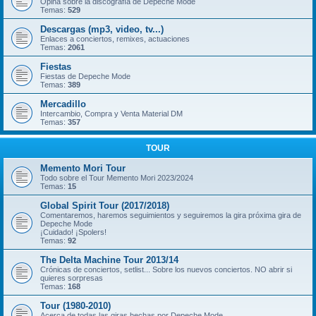
Opina sobre la discografía de Depeche Mode
Temas:
529
Descargas (mp3, video, tv...)
Enlaces a conciertos, remixes, actuaciones
Temas:
2061
Fiestas
Fiestas de Depeche Mode
Temas:
389
Mercadillo
Intercambio, Compra y Venta Material DM
Temas:
357
TOUR
Memento Mori Tour
Todo sobre el Tour Memento Mori 2023/2024
Temas:
15
Global Spirit Tour (2017/2018)
Comentaremos, haremos seguimientos y seguiremos la gira próxima gira de
Depeche Mode
¡Cuidado! ¡Spolers!
Temas:
92
The Delta Machine Tour 2013/14
Crónicas de conciertos, setlist... Sobre los nuevos conciertos. NO abrir si
quieres sorpresas
Temas:
168
Tour (1980-2010)
Acerca de todas las giras hechas por Depeche Mode.