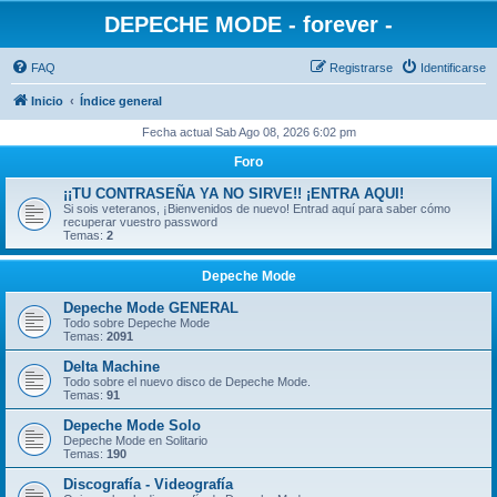
DEPECHE MODE - forever -
FAQ
Registrarse
Identificarse
Inicio
Índice general
Fecha actual Sab Ago 08, 2026 6:02 pm
Foro
¡¡TU CONTRASEÑA YA NO SIRVE!! ¡ENTRA AQUI!
Si sois veteranos, ¡Bienvenidos de nuevo! Entrad aquí para saber cómo
recuperar vuestro password
Temas:
2
Depeche Mode
Depeche Mode GENERAL
Todo sobre Depeche Mode
Temas:
2091
Delta Machine
Todo sobre el nuevo disco de Depeche Mode.
Temas:
91
Depeche Mode Solo
Depeche Mode en Solitario
Temas:
190
Discografía - Videografía