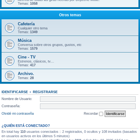
Temas:
1058
Otros temas
Cafetería
Cualquier otro tema
Temas:
1349
Música
Conversa sobre otros grupos, gustos, etc
Temas:
1579
Cine - TV
Estrenos, clásicos, tv....
Temas:
417
Archivo.
Temas:
28
IDENTIFICARSE
•
REGISTRARSE
Nombre de Usuario:
Contraseña:
Olvidé mi contraseña
Recordar
¿QUIÉN ESTÁ CONECTADO?
En total hay
110
usuarios conectados :: 2 registrados, 0 ocultos y 108 invitados (basados
en usuarios activos en los últimos 5 minutos)