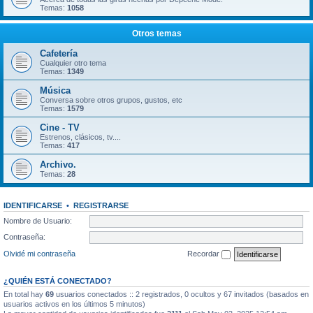
Temas:
1058
Otros temas
Cafetería
Cualquier otro tema
Temas:
1349
Música
Conversa sobre otros grupos, gustos, etc
Temas:
1579
Cine - TV
Estrenos, clásicos, tv....
Temas:
417
Archivo.
Temas:
28
IDENTIFICARSE
•
REGISTRARSE
Nombre de Usuario:
Contraseña:
Olvidé mi contraseña
Recordar
¿QUIÉN ESTÁ CONECTADO?
En total hay
69
usuarios conectados :: 2 registrados, 0 ocultos y 67 invitados (basados en
usuarios activos en los últimos 5 minutos)