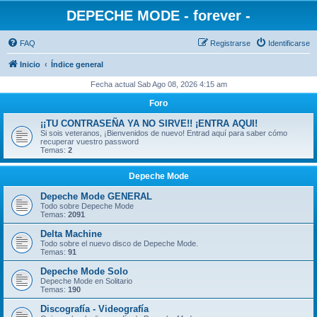
DEPECHE MODE - forever -
FAQ
Registrarse
Identificarse
Inicio
Índice general
Fecha actual Sab Ago 08, 2026 4:15 am
Foro
¡¡TU CONTRASEÑA YA NO SIRVE!! ¡ENTRA AQUI!
Si sois veteranos, ¡Bienvenidos de nuevo! Entrad aquí para saber cómo
recuperar vuestro password
Temas:
2
Depeche Mode
Depeche Mode GENERAL
Todo sobre Depeche Mode
Temas:
2091
Delta Machine
Todo sobre el nuevo disco de Depeche Mode.
Temas:
91
Depeche Mode Solo
Depeche Mode en Solitario
Temas:
190
Discografía - Videografía