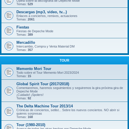
Opina sobre la discografía de Depeche Mode
Temas:
529
Descargas (mp3, video, tv...)
Enlaces a conciertos, remixes, actuaciones
Temas:
2061
Fiestas
Fiestas de Depeche Mode
Temas:
389
Mercadillo
Intercambio, Compra y Venta Material DM
Temas:
357
TOUR
Memento Mori Tour
Todo sobre el Tour Memento Mori 2023/2024
Temas:
15
Global Spirit Tour (2017/2018)
Comentaremos, haremos seguimientos y seguiremos la gira próxima gira de
Depeche Mode
¡Cuidado! ¡Spolers!
Temas:
92
The Delta Machine Tour 2013/14
Crónicas de conciertos, setlist... Sobre los nuevos conciertos. NO abrir si
quieres sorpresas
Temas:
168
Tour (1980-2010)
Acerca de todas las giras hechas por Depeche Mode.