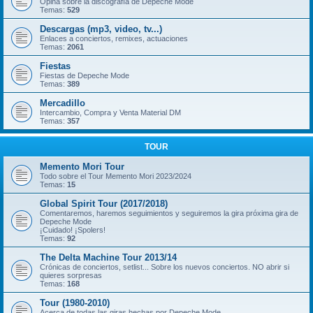
Opina sobre la discografía de Depeche Mode
Temas:
529
Descargas (mp3, video, tv...)
Enlaces a conciertos, remixes, actuaciones
Temas:
2061
Fiestas
Fiestas de Depeche Mode
Temas:
389
Mercadillo
Intercambio, Compra y Venta Material DM
Temas:
357
TOUR
Memento Mori Tour
Todo sobre el Tour Memento Mori 2023/2024
Temas:
15
Global Spirit Tour (2017/2018)
Comentaremos, haremos seguimientos y seguiremos la gira próxima gira de
Depeche Mode
¡Cuidado! ¡Spolers!
Temas:
92
The Delta Machine Tour 2013/14
Crónicas de conciertos, setlist... Sobre los nuevos conciertos. NO abrir si
quieres sorpresas
Temas:
168
Tour (1980-2010)
Acerca de todas las giras hechas por Depeche Mode.