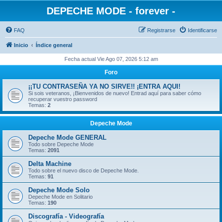
DEPECHE MODE - forever -
FAQ
Registrarse
Identificarse
Inicio
Índice general
Fecha actual Vie Ago 07, 2026 5:12 am
Foro
¡¡TU CONTRASEÑA YA NO SIRVE!! ¡ENTRA AQUI!
Si sois veteranos, ¡Bienvenidos de nuevo! Entrad aquí para saber cómo
recuperar vuestro password
Temas:
2
Depeche Mode
Depeche Mode GENERAL
Todo sobre Depeche Mode
Temas:
2091
Delta Machine
Todo sobre el nuevo disco de Depeche Mode.
Temas:
91
Depeche Mode Solo
Depeche Mode en Solitario
Temas:
190
Discografía - Videografía