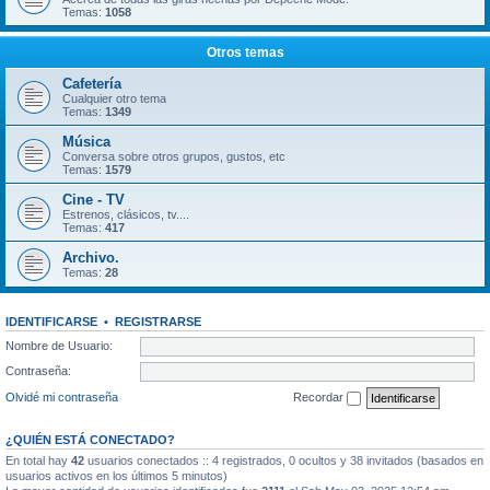
Temas:
1058
Otros temas
Cafetería
Cualquier otro tema
Temas:
1349
Música
Conversa sobre otros grupos, gustos, etc
Temas:
1579
Cine - TV
Estrenos, clásicos, tv....
Temas:
417
Archivo.
Temas:
28
IDENTIFICARSE
•
REGISTRARSE
Nombre de Usuario:
Contraseña:
Olvidé mi contraseña
Recordar
¿QUIÉN ESTÁ CONECTADO?
En total hay
42
usuarios conectados :: 4 registrados, 0 ocultos y 38 invitados (basados en
usuarios activos en los últimos 5 minutos)