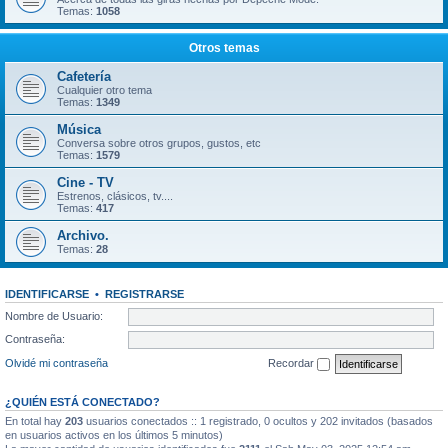
Temas:
1058
Otros temas
Cafetería
Cualquier otro tema
Temas:
1349
Música
Conversa sobre otros grupos, gustos, etc
Temas:
1579
Cine - TV
Estrenos, clásicos, tv....
Temas:
417
Archivo.
Temas:
28
IDENTIFICARSE
•
REGISTRARSE
Nombre de Usuario:
Contraseña:
Olvidé mi contraseña
Recordar
¿QUIÉN ESTÁ CONECTADO?
En total hay
203
usuarios conectados :: 1 registrado, 0 ocultos y 202 invitados (basados
en usuarios activos en los últimos 5 minutos)