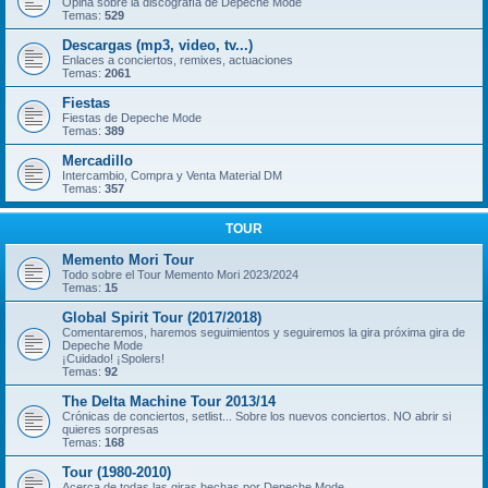
Opina sobre la discografía de Depeche Mode
Temas:
529
Descargas (mp3, video, tv...)
Enlaces a conciertos, remixes, actuaciones
Temas:
2061
Fiestas
Fiestas de Depeche Mode
Temas:
389
Mercadillo
Intercambio, Compra y Venta Material DM
Temas:
357
TOUR
Memento Mori Tour
Todo sobre el Tour Memento Mori 2023/2024
Temas:
15
Global Spirit Tour (2017/2018)
Comentaremos, haremos seguimientos y seguiremos la gira próxima gira de
Depeche Mode
¡Cuidado! ¡Spolers!
Temas:
92
The Delta Machine Tour 2013/14
Crónicas de conciertos, setlist... Sobre los nuevos conciertos. NO abrir si
quieres sorpresas
Temas:
168
Tour (1980-2010)
Acerca de todas las giras hechas por Depeche Mode.