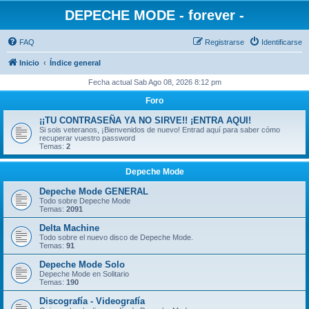
DEPECHE MODE - forever -
FAQ
Registrarse
Identificarse
Inicio
Índice general
Fecha actual Sab Ago 08, 2026 8:12 pm
Foro
¡¡TU CONTRASEÑA YA NO SIRVE!! ¡ENTRA AQUI!
Si sois veteranos, ¡Bienvenidos de nuevo! Entrad aquí para saber cómo
recuperar vuestro password
Temas:
2
Depeche Mode
Depeche Mode GENERAL
Todo sobre Depeche Mode
Temas:
2091
Delta Machine
Todo sobre el nuevo disco de Depeche Mode.
Temas:
91
Depeche Mode Solo
Depeche Mode en Solitario
Temas:
190
Discografía - Videografía