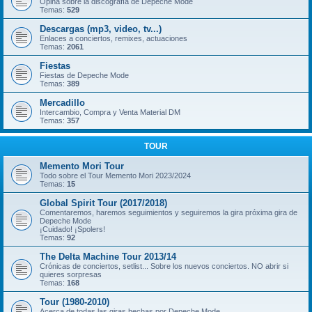
Opina sobre la discografía de Depeche Mode
Temas:
529
Descargas (mp3, video, tv...)
Enlaces a conciertos, remixes, actuaciones
Temas:
2061
Fiestas
Fiestas de Depeche Mode
Temas:
389
Mercadillo
Intercambio, Compra y Venta Material DM
Temas:
357
TOUR
Memento Mori Tour
Todo sobre el Tour Memento Mori 2023/2024
Temas:
15
Global Spirit Tour (2017/2018)
Comentaremos, haremos seguimientos y seguiremos la gira próxima gira de
Depeche Mode
¡Cuidado! ¡Spolers!
Temas:
92
The Delta Machine Tour 2013/14
Crónicas de conciertos, setlist... Sobre los nuevos conciertos. NO abrir si
quieres sorpresas
Temas:
168
Tour (1980-2010)
Acerca de todas las giras hechas por Depeche Mode.