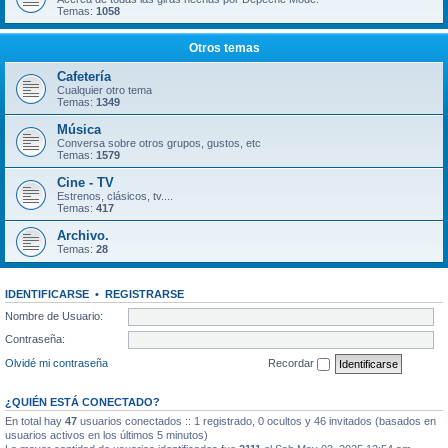
Temas:
1058
Otros temas
Cafetería
Cualquier otro tema
Temas:
1349
Música
Conversa sobre otros grupos, gustos, etc
Temas:
1579
Cine - TV
Estrenos, clásicos, tv....
Temas:
417
Archivo.
Temas:
28
IDENTIFICARSE
•
REGISTRARSE
Nombre de Usuario:
Contraseña:
Olvidé mi contraseña
Recordar
¿QUIÉN ESTÁ CONECTADO?
En total hay
47
usuarios conectados :: 1 registrado, 0 ocultos y 46 invitados (basados en
usuarios activos en los últimos 5 minutos)