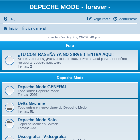
DEPECHE MODE - forever -
FAQ
Registrarse
Identificarse
Inicio
Índice general
Fecha actual Vie Ago 07, 2026 8:40 pm
Foro
¡¡TU CONTRASEÑA YA NO SIRVE!! ¡ENTRA AQUI!
Si sois veteranos, ¡Bienvenidos de nuevo! Entrad aquí para saber cómo
recuperar vuestro password
Temas:
2
Depeche Mode
Depeche Mode GENERAL
Todo sobre Depeche Mode
Temas:
2091
Delta Machine
Todo sobre el nuevo disco de Depeche Mode.
Temas:
91
Depeche Mode Solo
Depeche Mode en Solitario
Temas:
190
Discografía - Videografía