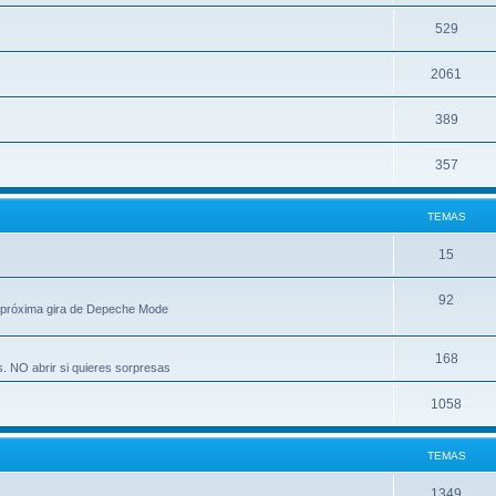
529
2061
389
357
TEMAS
15
92
 próxima gira de Depeche Mode
168
s. NO abrir si quieres sorpresas
1058
TEMAS
1349