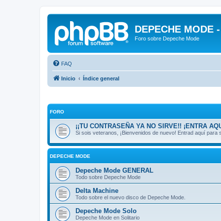
DEPECHE MODE - f
Foro sobre Depeche Mode
FAQ
Inicio
Índice general
FORO
¡¡TU CONTRASEÑA YA NO SIRVE!! ¡ENTRA AQU
Si sois veteranos, ¡Bienvenidos de nuevo! Entrad aquí par
DEPECHE MODE
Depeche Mode GENERAL
Todo sobre Depeche Mode
Delta Machine
Todo sobre el nuevo disco de Depeche Mode.
Depeche Mode Solo
Depeche Mode en Solitario