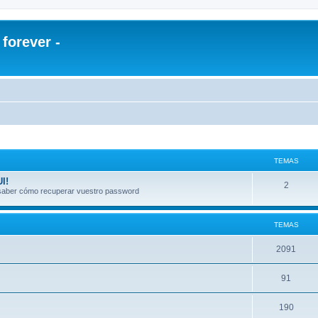
orever -
TEMAS
I!
2
a saber cómo recuperar vuestro password
TEMAS
2091
91
190