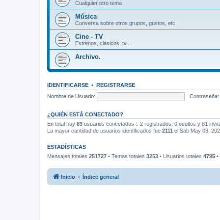
Cualquier otro tema
Música
Conversa sobre otros grupos, gustos, etc
Cine - TV
Estrenos, clásicos, tv....
Archivo.
IDENTIFICARSE
•
REGISTRARSE
Nombre de Usuario:
Contraseña:
¿QUIÉN ESTÁ CONECTADO?
En total hay
83
usuarios conectados :: 2 registrados, 0 ocultos y 81 invi
La mayor cantidad de usuarios identificados fue
2111
el Sab May 03, 20
ESTADÍSTICAS
Mensajes totales
251727
• Temas totales
3253
• Usuarios totales
4795
•
Inicio
Índice general