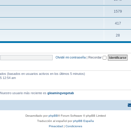
1579
417
28
Olvidé mi contraseña
|
Recordar
tados (basados en usuarios activos en los últimos 5 minutos)
25 12:54 am
 Nuestro usuario más reciente es
gleamingvegetab
Desarrollado por
phpBB
® Forum Software © phpBB Limited
Traducción al español por
phpBB España
Privacidad
|
Condiciones