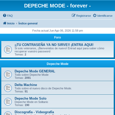
DEPECHE MODE - forever -
FAQ
Registrarse
Identificarse
Inicio
Índice general
Fecha actual Jue Ago 06, 2026 11:58 pm
Foro
¡¡TU CONTRASEÑA YA NO SIRVE!! ¡ENTRA AQUI!
Si sois veteranos, ¡Bienvenidos de nuevo! Entrad aquí para saber cómo
recuperar vuestro password
Temas:
2
Depeche Mode
Depeche Mode GENERAL
Todo sobre Depeche Mode
Temas:
2091
Delta Machine
Todo sobre el nuevo disco de Depeche Mode.
Temas:
91
Depeche Mode Solo
Depeche Mode en Solitario
Temas:
190
Discografía - Videografía