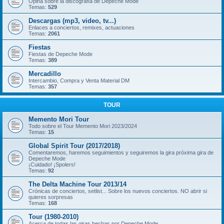
Opina sobre la discografía de Depeche Mode
Temas:
529
Descargas (mp3, video, tv...)
Enlaces a conciertos, remixes, actuaciones
Temas:
2061
Fiestas
Fiestas de Depeche Mode
Temas:
389
Mercadillo
Intercambio, Compra y Venta Material DM
Temas:
357
TOUR
Memento Mori Tour
Todo sobre el Tour Memento Mori 2023/2024
Temas:
15
Global Spirit Tour (2017/2018)
Comentaremos, haremos seguimientos y seguiremos la gira próxima gira de
Depeche Mode
¡Cuidado! ¡Spolers!
Temas:
92
The Delta Machine Tour 2013/14
Crónicas de conciertos, setlist... Sobre los nuevos conciertos. NO abrir si
quieres sorpresas
Temas:
168
Tour (1980-2010)
Acerca de todas las giras hechas por Depeche Mode.