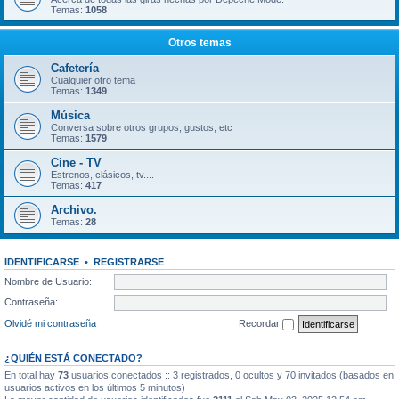
Temas:
1058
Otros temas
Cafetería
Cualquier otro tema
Temas:
1349
Música
Conversa sobre otros grupos, gustos, etc
Temas:
1579
Cine - TV
Estrenos, clásicos, tv....
Temas:
417
Archivo.
Temas:
28
IDENTIFICARSE
•
REGISTRARSE
Nombre de Usuario:
Contraseña:
Olvidé mi contraseña
Recordar
¿QUIÉN ESTÁ CONECTADO?
En total hay
73
usuarios conectados :: 3 registrados, 0 ocultos y 70 invitados (basados en
usuarios activos en los últimos 5 minutos)