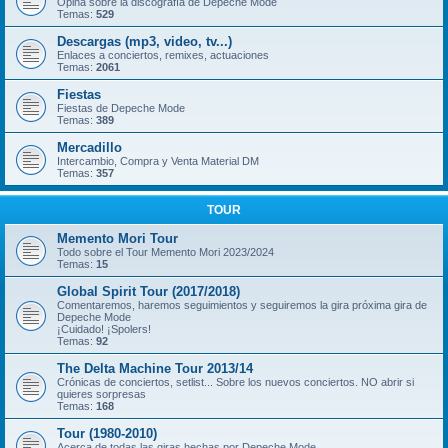
Opina sobre la discografía de Depeche Mode
Temas:
529
Descargas (mp3, video, tv...)
Enlaces a conciertos, remixes, actuaciones
Temas:
2061
Fiestas
Fiestas de Depeche Mode
Temas:
389
Mercadillo
Intercambio, Compra y Venta Material DM
Temas:
357
TOUR
Memento Mori Tour
Todo sobre el Tour Memento Mori 2023/2024
Temas:
15
Global Spirit Tour (2017/2018)
Comentaremos, haremos seguimientos y seguiremos la gira próxima gira de
Depeche Mode
¡Cuidado! ¡Spolers!
Temas:
92
The Delta Machine Tour 2013/14
Crónicas de conciertos, setlist... Sobre los nuevos conciertos. NO abrir si
quieres sorpresas
Temas:
168
Tour (1980-2010)
Acerca de todas las giras hechas por Depeche Mode.