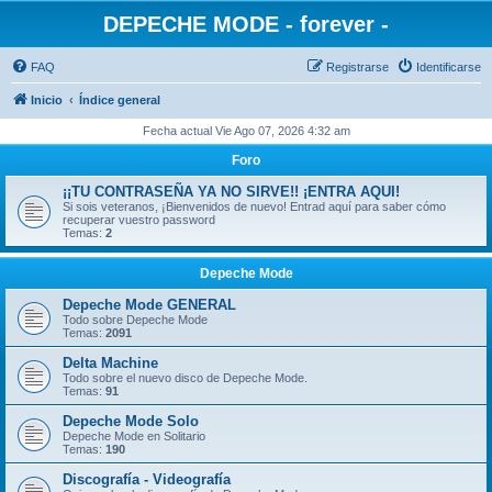
DEPECHE MODE - forever -
FAQ
Registrarse
Identificarse
Inicio
Índice general
Fecha actual Vie Ago 07, 2026 4:32 am
Foro
¡¡TU CONTRASEÑA YA NO SIRVE!! ¡ENTRA AQUI!
Si sois veteranos, ¡Bienvenidos de nuevo! Entrad aquí para saber cómo
recuperar vuestro password
Temas:
2
Depeche Mode
Depeche Mode GENERAL
Todo sobre Depeche Mode
Temas:
2091
Delta Machine
Todo sobre el nuevo disco de Depeche Mode.
Temas:
91
Depeche Mode Solo
Depeche Mode en Solitario
Temas:
190
Discografía - Videografía