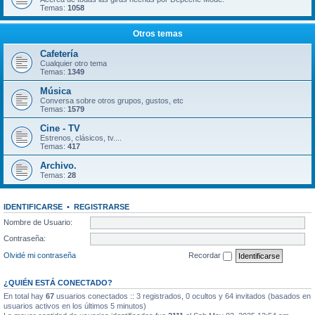
Temas:
1058
Otros temas
Cafetería
Cualquier otro tema
Temas:
1349
Música
Conversa sobre otros grupos, gustos, etc
Temas:
1579
Cine - TV
Estrenos, clásicos, tv....
Temas:
417
Archivo.
Temas:
28
IDENTIFICARSE
•
REGISTRARSE
Nombre de Usuario:
Contraseña:
Olvidé mi contraseña
Recordar
¿QUIÉN ESTÁ CONECTADO?
En total hay
67
usuarios conectados :: 3 registrados, 0 ocultos y 64 invitados (basados en
usuarios activos en los últimos 5 minutos)