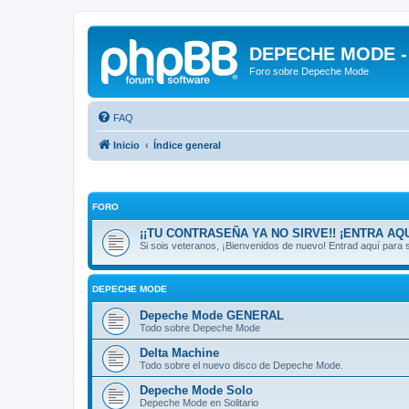
DEPECHE MODE - f
Foro sobre Depeche Mode
FAQ
Inicio
Índice general
FORO
¡¡TU CONTRASEÑA YA NO SIRVE!! ¡ENTRA AQU
Si sois veteranos, ¡Bienvenidos de nuevo! Entrad aquí par
DEPECHE MODE
Depeche Mode GENERAL
Todo sobre Depeche Mode
Delta Machine
Todo sobre el nuevo disco de Depeche Mode.
Depeche Mode Solo
Depeche Mode en Solitario