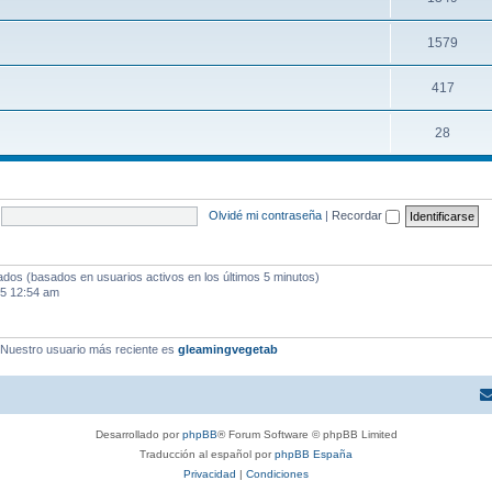
1579
417
28
Olvidé mi contraseña
|
Recordar
tados (basados en usuarios activos en los últimos 5 minutos)
25 12:54 am
 Nuestro usuario más reciente es
gleamingvegetab
Desarrollado por
phpBB
® Forum Software © phpBB Limited
Traducción al español por
phpBB España
Privacidad
|
Condiciones