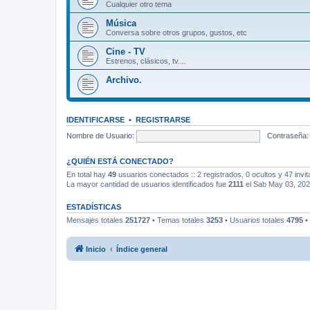
Cualquier otro tema
Música
Conversa sobre otros grupos, gustos, etc
Cine - TV
Estrenos, clásicos, tv....
Archivo.
IDENTIFICARSE
•
REGISTRARSE
Nombre de Usuario:
Contraseña:
¿QUIÉN ESTÁ CONECTADO?
En total hay
49
usuarios conectados :: 2 registrados, 0 ocultos y 47 invi
La mayor cantidad de usuarios identificados fue
2111
el Sab May 03, 20
ESTADÍSTICAS
Mensajes totales
251727
• Temas totales
3253
• Usuarios totales
4795
•
Inicio
Índice general