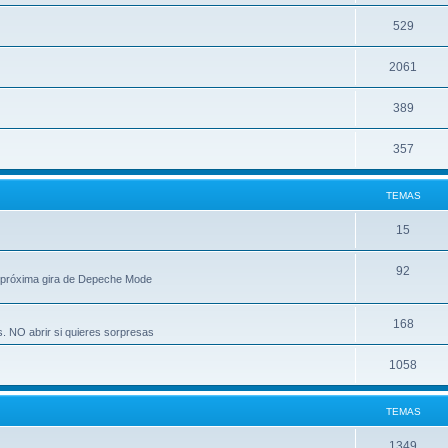
529
2061
389
357
TEMAS
15
92
 próxima gira de Depeche Mode
168
s. NO abrir si quieres sorpresas
1058
TEMAS
1349