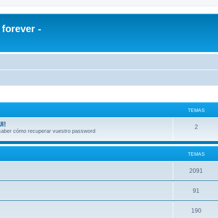
orever -
TEMAS
I!
2
a saber cómo recuperar vuestro password
TEMAS
2091
91
190