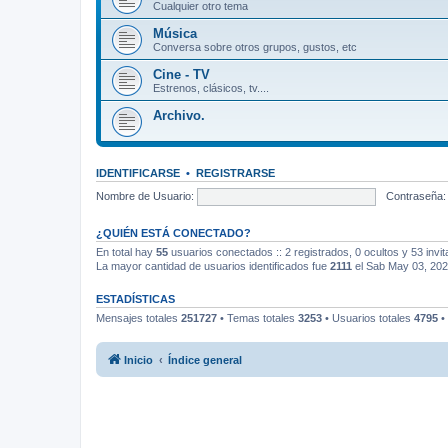
Cualquier otro tema
Música
Conversa sobre otros grupos, gustos, etc
Cine - TV
Estrenos, clásicos, tv....
Archivo.
IDENTIFICARSE
•
REGISTRARSE
Nombre de Usuario:
Contraseña:
¿QUIÉN ESTÁ CONECTADO?
En total hay
55
usuarios conectados :: 2 registrados, 0 ocultos y 53 invi
La mayor cantidad de usuarios identificados fue
2111
el Sab May 03, 20
ESTADÍSTICAS
Mensajes totales
251727
• Temas totales
3253
• Usuarios totales
4795
•
Inicio
Índice general