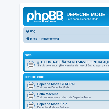
DEPECHE MODE - f
Foro sobre Depeche Mode
FAQ
Inicio
Índice general
FORO
¡¡TU CONTRASEÑA YA NO SIRVE!! ¡ENTRA AQU
Si sois veteranos, ¡Bienvenidos de nuevo! Entrad aquí par
DEPECHE MODE
Depeche Mode GENERAL
Todo sobre Depeche Mode
Delta Machine
Todo sobre el nuevo disco de Depeche Mode.
Depeche Mode Solo
Depeche Mode en Solitario