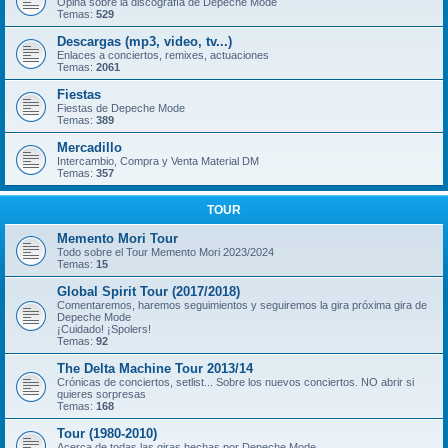
Opina sobre la discografía de Depeche Mode
Temas:
529
Descargas (mp3, video, tv...)
Enlaces a conciertos, remixes, actuaciones
Temas:
2061
Fiestas
Fiestas de Depeche Mode
Temas:
389
Mercadillo
Intercambio, Compra y Venta Material DM
Temas:
357
TOUR
Memento Mori Tour
Todo sobre el Tour Memento Mori 2023/2024
Temas:
15
Global Spirit Tour (2017/2018)
Comentaremos, haremos seguimientos y seguiremos la gira próxima gira de
Depeche Mode
¡Cuidado! ¡Spolers!
Temas:
92
The Delta Machine Tour 2013/14
Crónicas de conciertos, setlist... Sobre los nuevos conciertos. NO abrir si
quieres sorpresas
Temas:
168
Tour (1980-2010)
Acerca de todas las giras hechas por Depeche Mode.