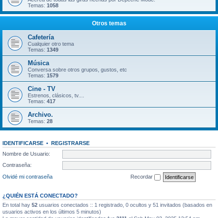
Temas:
1058
Otros temas
Cafetería
Cualquier otro tema
Temas:
1349
Música
Conversa sobre otros grupos, gustos, etc
Temas:
1579
Cine - TV
Estrenos, clásicos, tv....
Temas:
417
Archivo.
Temas:
28
IDENTIFICARSE
•
REGISTRARSE
Nombre de Usuario:
Contraseña:
Olvidé mi contraseña
Recordar
¿QUIÉN ESTÁ CONECTADO?
En total hay
52
usuarios conectados :: 1 registrado, 0 ocultos y 51 invitados (basados en
usuarios activos en los últimos 5 minutos)