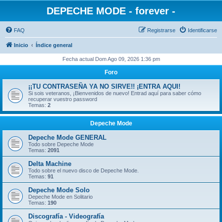
DEPECHE MODE - forever -
FAQ
Registrarse
Identificarse
Inicio
Índice general
Fecha actual Dom Ago 09, 2026 1:36 pm
Foro
¡¡TU CONTRASEÑA YA NO SIRVE!! ¡ENTRA AQUI!
Si sois veteranos, ¡Bienvenidos de nuevo! Entrad aquí para saber cómo
recuperar vuestro password
Temas:
2
Depeche Mode
Depeche Mode GENERAL
Todo sobre Depeche Mode
Temas:
2091
Delta Machine
Todo sobre el nuevo disco de Depeche Mode.
Temas:
91
Depeche Mode Solo
Depeche Mode en Solitario
Temas:
190
Discografía - Videografía