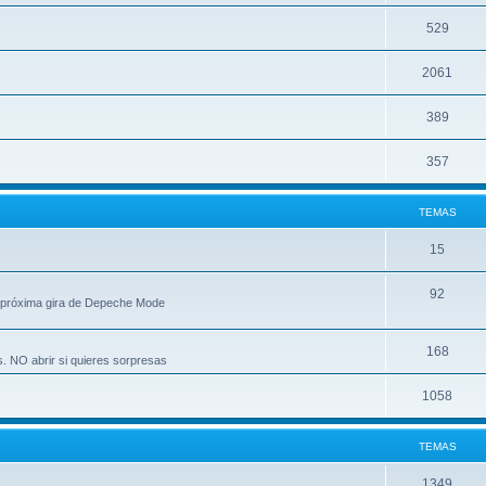
529
2061
389
357
TEMAS
15
92
 próxima gira de Depeche Mode
168
s. NO abrir si quieres sorpresas
1058
TEMAS
1349