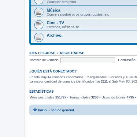
Cualquier otro tema
Música
Conversa sobre otros grupos, gustos, etc
Cine - TV
Estrenos, clásicos, tv....
Archivo.
IDENTIFICARSE
•
REGISTRARSE
Nombre de Usuario:
Contraseña:
¿QUIÉN ESTÁ CONECTADO?
En total hay
47
usuarios conectados :: 2 registrados, 0 ocultos y 45 invi
La mayor cantidad de usuarios identificados fue
2111
el Sab May 03, 20
ESTADÍSTICAS
Mensajes totales
251727
• Temas totales
3253
• Usuarios totales
4795
•
Inicio
Índice general