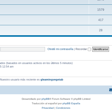
1579
417
28
Olvidé mi contraseña
|
Recordar
tados (basados en usuarios activos en los últimos 5 minutos)
25 12:54 am
 Nuestro usuario más reciente es
gleamingvegetab
Desarrollado por
phpBB
® Forum Software © phpBB Limited
Traducción al español por
phpBB España
Privacidad
|
Condiciones