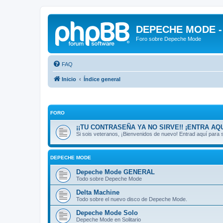
DEPECHE MODE - f
Foro sobre Depeche Mode
FAQ
Inicio
Índice general
FORO
¡¡TU CONTRASEÑA YA NO SIRVE!! ¡ENTRA AQU
Si sois veteranos, ¡Bienvenidos de nuevo! Entrad aquí par
DEPECHE MODE
Depeche Mode GENERAL
Todo sobre Depeche Mode
Delta Machine
Todo sobre el nuevo disco de Depeche Mode.
Depeche Mode Solo
Depeche Mode en Solitario