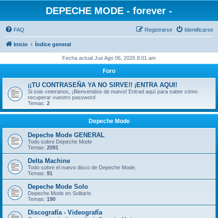
DEPECHE MODE - forever -
FAQ
Registrarse
Identificarse
Inicio
Índice general
Fecha actual Jue Ago 06, 2026 8:01 am
Foro
¡¡TU CONTRASEÑA YA NO SIRVE!! ¡ENTRA AQUI!
Si sois veteranos, ¡Bienvenidos de nuevo! Entrad aquí para saber cómo
recuperar vuestro password
Temas:
2
Depeche Mode
Depeche Mode GENERAL
Todo sobre Depeche Mode
Temas:
2091
Delta Machine
Todo sobre el nuevo disco de Depeche Mode.
Temas:
91
Depeche Mode Solo
Depeche Mode en Solitario
Temas:
190
Discografía - Videografía