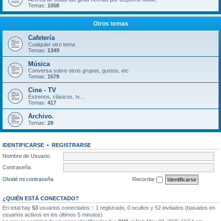
Temas:
1058
Otros temas
Cafetería
Cualquier otro tema
Temas:
1349
Música
Conversa sobre otros grupos, gustos, etc
Temas:
1579
Cine - TV
Estrenos, clásicos, tv....
Temas:
417
Archivo.
Temas:
28
IDENTIFICARSE
•
REGISTRARSE
Nombre de Usuario:
Contraseña:
Olvidé mi contraseña
Recordar
¿QUIÉN ESTÁ CONECTADO?
En total hay
53
usuarios conectados :: 1 registrado, 0 ocultos y 52 invitados (basados en
usuarios activos en los últimos 5 minutos)