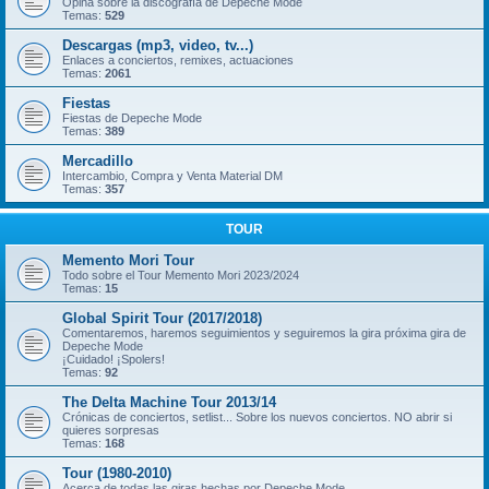
Opina sobre la discografía de Depeche Mode
Temas:
529
Descargas (mp3, video, tv...)
Enlaces a conciertos, remixes, actuaciones
Temas:
2061
Fiestas
Fiestas de Depeche Mode
Temas:
389
Mercadillo
Intercambio, Compra y Venta Material DM
Temas:
357
TOUR
Memento Mori Tour
Todo sobre el Tour Memento Mori 2023/2024
Temas:
15
Global Spirit Tour (2017/2018)
Comentaremos, haremos seguimientos y seguiremos la gira próxima gira de
Depeche Mode
¡Cuidado! ¡Spolers!
Temas:
92
The Delta Machine Tour 2013/14
Crónicas de conciertos, setlist... Sobre los nuevos conciertos. NO abrir si
quieres sorpresas
Temas:
168
Tour (1980-2010)
Acerca de todas las giras hechas por Depeche Mode.