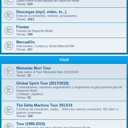
Opina sobre la discografía de Depeche Mode
Temas:
529
Descargas (mp3, video, tv...)
Enlaces a conciertos, remixes, actuaciones
Temas:
2061
Fiestas
Fiestas de Depeche Mode
Temas:
389
Mercadillo
Intercambio, Compra y Venta Material DM
Temas:
357
TOUR
Memento Mori Tour
Todo sobre el Tour Memento Mori 2023/2024
Temas:
15
Global Spirit Tour (2017/2018)
Comentaremos, haremos seguimientos y seguiremos la gira próxima gira de
Depeche Mode
¡Cuidado! ¡Spolers!
Temas:
92
The Delta Machine Tour 2013/14
Crónicas de conciertos, setlist... Sobre los nuevos conciertos. NO abrir si
quieres sorpresas
Temas:
168
Tour (1980-2010)
Acerca de todas las giras hechas por Depeche Mode.