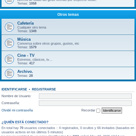
Temas:
1058
Otros temas
Cafetería
Cualquier otro tema
Temas:
1349
Música
Conversa sobre otros grupos, gustos, etc
Temas:
1579
Cine - TV
Estrenos, clásicos, tv....
Temas:
417
Archivo.
Temas:
28
IDENTIFICARSE
•
REGISTRARSE
Nombre de Usuario:
Contraseña:
Olvidé mi contraseña
Recordar
¿QUIÉN ESTÁ CONECTADO?
En total hay
70
usuarios conectados :: 4 registrados, 0 ocultos y 66 invitados (basados en
usuarios activos en los últimos 5 minutos)