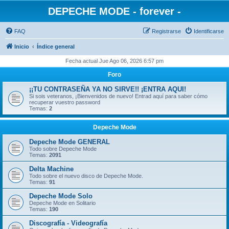
DEPECHE MODE - forever -
FAQ
Registrarse
Identificarse
Inicio
Índice general
Fecha actual Jue Ago 06, 2026 6:57 pm
Foro
¡¡TU CONTRASEÑA YA NO SIRVE!! ¡ENTRA AQUI!
Si sois veteranos, ¡Bienvenidos de nuevo! Entrad aquí para saber cómo
recuperar vuestro password
Temas:
2
Depeche Mode
Depeche Mode GENERAL
Todo sobre Depeche Mode
Temas:
2091
Delta Machine
Todo sobre el nuevo disco de Depeche Mode.
Temas:
91
Depeche Mode Solo
Depeche Mode en Solitario
Temas:
190
Discografía - Videografía