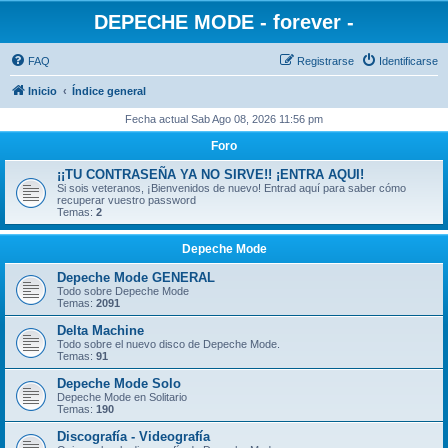
DEPECHE MODE - forever -
FAQ
Registrarse
Identificarse
Inicio
Índice general
Fecha actual Sab Ago 08, 2026 11:56 pm
Foro
¡¡TU CONTRASEÑA YA NO SIRVE!! ¡ENTRA AQUI!
Si sois veteranos, ¡Bienvenidos de nuevo! Entrad aquí para saber cómo
recuperar vuestro password
Temas:
2
Depeche Mode
Depeche Mode GENERAL
Todo sobre Depeche Mode
Temas:
2091
Delta Machine
Todo sobre el nuevo disco de Depeche Mode.
Temas:
91
Depeche Mode Solo
Depeche Mode en Solitario
Temas:
190
Discografía - Videografía