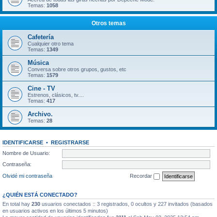
Temas:
1058
Otros temas
Cafetería
Cualquier otro tema
Temas:
1349
Música
Conversa sobre otros grupos, gustos, etc
Temas:
1579
Cine - TV
Estrenos, clásicos, tv....
Temas:
417
Archivo.
Temas:
28
IDENTIFICARSE
•
REGISTRARSE
Nombre de Usuario:
Contraseña:
Olvidé mi contraseña
Recordar
¿QUIÉN ESTÁ CONECTADO?
En total hay
230
usuarios conectados :: 3 registrados, 0 ocultos y 227 invitados (basados
en usuarios activos en los últimos 5 minutos)