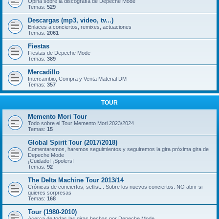
Opina sobre la discografía de Depeche Mode
Temas:
529
Descargas (mp3, video, tv...)
Enlaces a conciertos, remixes, actuaciones
Temas:
2061
Fiestas
Fiestas de Depeche Mode
Temas:
389
Mercadillo
Intercambio, Compra y Venta Material DM
Temas:
357
TOUR
Memento Mori Tour
Todo sobre el Tour Memento Mori 2023/2024
Temas:
15
Global Spirit Tour (2017/2018)
Comentaremos, haremos seguimientos y seguiremos la gira próxima gira de
Depeche Mode
¡Cuidado! ¡Spolers!
Temas:
92
The Delta Machine Tour 2013/14
Crónicas de conciertos, setlist... Sobre los nuevos conciertos. NO abrir si
quieres sorpresas
Temas:
168
Tour (1980-2010)
Acerca de todas las giras hechas por Depeche Mode.