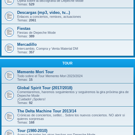
Opina sobre la discografía de Depeche Mode
Temas:
529
Descargas (mp3, video, tv...)
Enlaces a conciertos, remixes, actuaciones
Temas:
2061
Fiestas
Fiestas de Depeche Mode
Temas:
389
Mercadillo
Intercambio, Compra y Venta Material DM
Temas:
357
TOUR
Memento Mori Tour
Todo sobre el Tour Memento Mori 2023/2024
Temas:
15
Global Spirit Tour (2017/2018)
Comentaremos, haremos seguimientos y seguiremos la gira próxima gira de
Depeche Mode
¡Cuidado! ¡Spolers!
Temas:
92
The Delta Machine Tour 2013/14
Crónicas de conciertos, setlist... Sobre los nuevos conciertos. NO abrir si
quieres sorpresas
Temas:
168
Tour (1980-2010)
Acerca de todas las giras hechas por Depeche Mode.