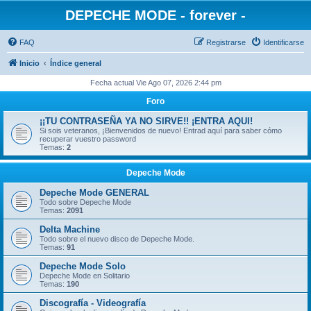
DEPECHE MODE - forever -
FAQ
Registrarse
Identificarse
Inicio
Índice general
Fecha actual Vie Ago 07, 2026 2:44 pm
Foro
¡¡TU CONTRASEÑA YA NO SIRVE!! ¡ENTRA AQUI!
Si sois veteranos, ¡Bienvenidos de nuevo! Entrad aquí para saber cómo
recuperar vuestro password
Temas:
2
Depeche Mode
Depeche Mode GENERAL
Todo sobre Depeche Mode
Temas:
2091
Delta Machine
Todo sobre el nuevo disco de Depeche Mode.
Temas:
91
Depeche Mode Solo
Depeche Mode en Solitario
Temas:
190
Discografía - Videografía