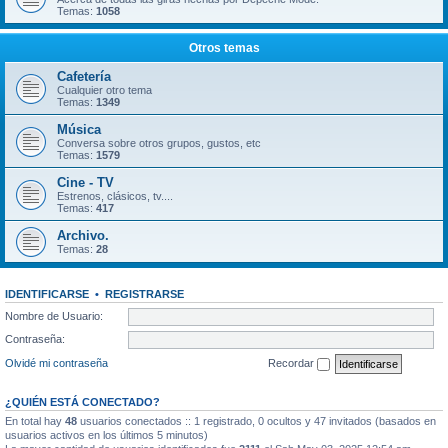
Temas:
1058
Otros temas
Cafetería
Cualquier otro tema
Temas:
1349
Música
Conversa sobre otros grupos, gustos, etc
Temas:
1579
Cine - TV
Estrenos, clásicos, tv....
Temas:
417
Archivo.
Temas:
28
IDENTIFICARSE
•
REGISTRARSE
Nombre de Usuario:
Contraseña:
Olvidé mi contraseña
Recordar
¿QUIÉN ESTÁ CONECTADO?
En total hay
48
usuarios conectados :: 1 registrado, 0 ocultos y 47 invitados (basados en
usuarios activos en los últimos 5 minutos)