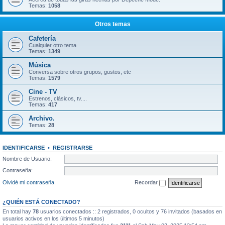
Temas:
1058
Otros temas
Cafetería
Cualquier otro tema
Temas:
1349
Música
Conversa sobre otros grupos, gustos, etc
Temas:
1579
Cine - TV
Estrenos, clásicos, tv....
Temas:
417
Archivo.
Temas:
28
IDENTIFICARSE
•
REGISTRARSE
Nombre de Usuario:
Contraseña:
Olvidé mi contraseña
Recordar
¿QUIÉN ESTÁ CONECTADO?
En total hay
78
usuarios conectados :: 2 registrados, 0 ocultos y 76 invitados (basados en
usuarios activos en los últimos 5 minutos)