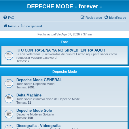
DEPECHE MODE - forever -
FAQ
Registrarse
Identificarse
Inicio
Índice general
Fecha actual Vie Ago 07, 2026 7:37 am
Foro
¡¡TU CONTRASEÑA YA NO SIRVE!! ¡ENTRA AQUI!
Si sois veteranos, ¡Bienvenidos de nuevo! Entrad aquí para saber cómo
recuperar vuestro password
Temas:
2
Depeche Mode
Depeche Mode GENERAL
Todo sobre Depeche Mode
Temas:
2091
Delta Machine
Todo sobre el nuevo disco de Depeche Mode.
Temas:
91
Depeche Mode Solo
Depeche Mode en Solitario
Temas:
190
Discografía - Videografía