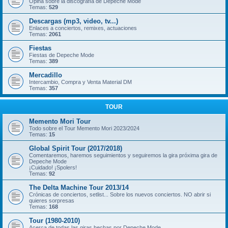
Opina sobre la discografía de Depeche Mode
Temas:
529
Descargas (mp3, video, tv...)
Enlaces a conciertos, remixes, actuaciones
Temas:
2061
Fiestas
Fiestas de Depeche Mode
Temas:
389
Mercadillo
Intercambio, Compra y Venta Material DM
Temas:
357
TOUR
Memento Mori Tour
Todo sobre el Tour Memento Mori 2023/2024
Temas:
15
Global Spirit Tour (2017/2018)
Comentaremos, haremos seguimientos y seguiremos la gira próxima gira de
Depeche Mode
¡Cuidado! ¡Spolers!
Temas:
92
The Delta Machine Tour 2013/14
Crónicas de conciertos, setlist... Sobre los nuevos conciertos. NO abrir si
quieres sorpresas
Temas:
168
Tour (1980-2010)
Acerca de todas las giras hechas por Depeche Mode.