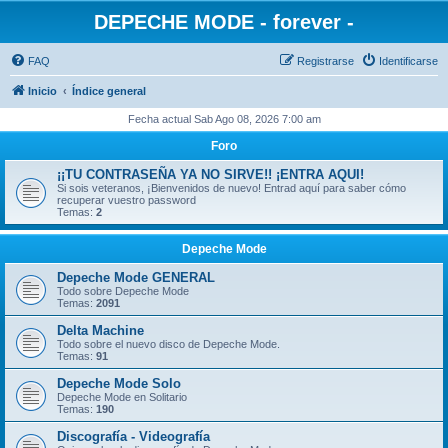
DEPECHE MODE - forever -
FAQ
Registrarse
Identificarse
Inicio
Índice general
Fecha actual Sab Ago 08, 2026 7:00 am
Foro
¡¡TU CONTRASEÑA YA NO SIRVE!! ¡ENTRA AQUI!
Si sois veteranos, ¡Bienvenidos de nuevo! Entrad aquí para saber cómo
recuperar vuestro password
Temas:
2
Depeche Mode
Depeche Mode GENERAL
Todo sobre Depeche Mode
Temas:
2091
Delta Machine
Todo sobre el nuevo disco de Depeche Mode.
Temas:
91
Depeche Mode Solo
Depeche Mode en Solitario
Temas:
190
Discografía - Videografía