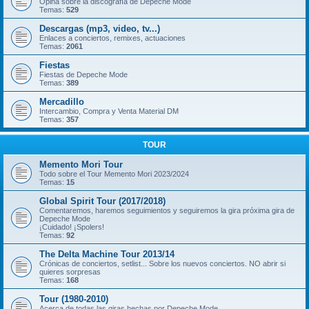
Opina sobre la discografía de Depeche Mode
Temas:
529
Descargas (mp3, video, tv...)
Enlaces a conciertos, remixes, actuaciones
Temas:
2061
Fiestas
Fiestas de Depeche Mode
Temas:
389
Mercadillo
Intercambio, Compra y Venta Material DM
Temas:
357
TOUR
Memento Mori Tour
Todo sobre el Tour Memento Mori 2023/2024
Temas:
15
Global Spirit Tour (2017/2018)
Comentaremos, haremos seguimientos y seguiremos la gira próxima gira de
Depeche Mode
¡Cuidado! ¡Spolers!
Temas:
92
The Delta Machine Tour 2013/14
Crónicas de conciertos, setlist... Sobre los nuevos conciertos. NO abrir si
quieres sorpresas
Temas:
168
Tour (1980-2010)
Acerca de todas las giras hechas por Depeche Mode.