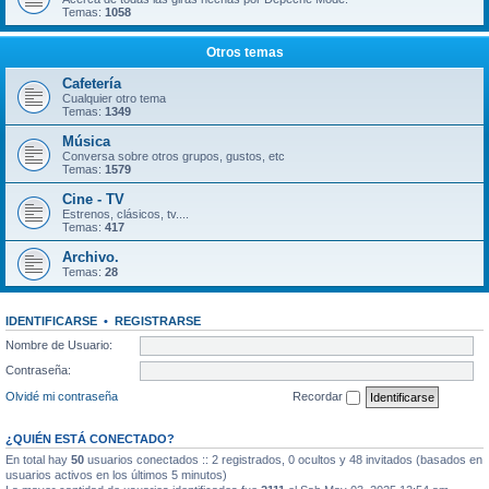
Temas:
1058
Otros temas
Cafetería
Cualquier otro tema
Temas:
1349
Música
Conversa sobre otros grupos, gustos, etc
Temas:
1579
Cine - TV
Estrenos, clásicos, tv....
Temas:
417
Archivo.
Temas:
28
IDENTIFICARSE
•
REGISTRARSE
Nombre de Usuario:
Contraseña:
Olvidé mi contraseña
Recordar
¿QUIÉN ESTÁ CONECTADO?
En total hay
50
usuarios conectados :: 2 registrados, 0 ocultos y 48 invitados (basados en
usuarios activos en los últimos 5 minutos)