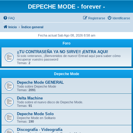
DEPECHE MODE - forever -
FAQ
Registrarse
Identificarse
Inicio
Índice general
Fecha actual Sab Ago 08, 2026 8:58 am
Foro
¡¡TU CONTRASEÑA YA NO SIRVE!! ¡ENTRA AQUI!
Si sois veteranos, ¡Bienvenidos de nuevo! Entrad aquí para saber cómo
recuperar vuestro password
Temas:
2
Depeche Mode
Depeche Mode GENERAL
Todo sobre Depeche Mode
Temas:
2091
Delta Machine
Todo sobre el nuevo disco de Depeche Mode.
Temas:
91
Depeche Mode Solo
Depeche Mode en Solitario
Temas:
190
Discografía - Videografía