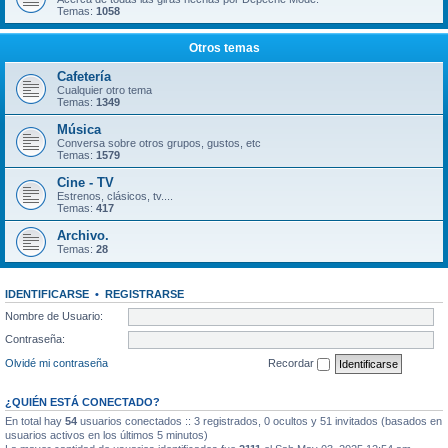
Temas:
1058
Otros temas
Cafetería
Cualquier otro tema
Temas:
1349
Música
Conversa sobre otros grupos, gustos, etc
Temas:
1579
Cine - TV
Estrenos, clásicos, tv....
Temas:
417
Archivo.
Temas:
28
IDENTIFICARSE
•
REGISTRARSE
Nombre de Usuario:
Contraseña:
Olvidé mi contraseña
Recordar
¿QUIÉN ESTÁ CONECTADO?
En total hay
54
usuarios conectados :: 3 registrados, 0 ocultos y 51 invitados (basados en
usuarios activos en los últimos 5 minutos)