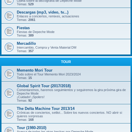
Opina sobre la discografía de Depeche Mode
Temas:
529
Descargas (mp3, video, tv...)
Enlaces a conciertos, remixes, actuaciones
Temas:
2061
Fiestas
Fiestas de Depeche Mode
Temas:
389
Mercadillo
Intercambio, Compra y Venta Material DM
Temas:
357
TOUR
Memento Mori Tour
Todo sobre el Tour Memento Mori 2023/2024
Temas:
15
Global Spirit Tour (2017/2018)
Comentaremos, haremos seguimientos y seguiremos la gira próxima gira de
Depeche Mode
¡Cuidado! ¡Spolers!
Temas:
92
The Delta Machine Tour 2013/14
Crónicas de conciertos, setlist... Sobre los nuevos conciertos. NO abrir si
quieres sorpresas
Temas:
168
Tour (1980-2010)
Acerca de todas las giras hechas por Depeche Mode.