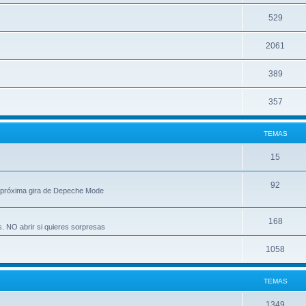
529
2061
389
357
TEMAS
15
92
 próxima gira de Depeche Mode
168
s. NO abrir si quieres sorpresas
1058
TEMAS
1349