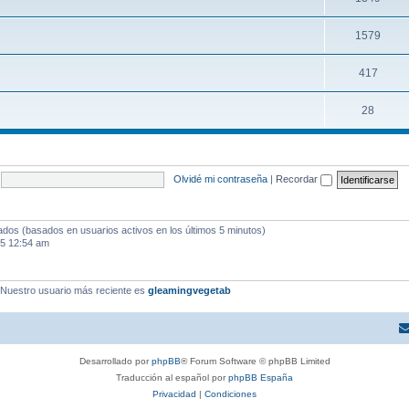
1579
417
28
Olvidé mi contraseña
|
Recordar
tados (basados en usuarios activos en los últimos 5 minutos)
25 12:54 am
 Nuestro usuario más reciente es
gleamingvegetab
Desarrollado por
phpBB
® Forum Software © phpBB Limited
Traducción al español por
phpBB España
Privacidad
|
Condiciones