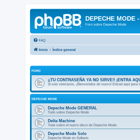
DEPECHE MODE - f
Foro sobre Depeche Mode
FAQ
Inicio
Índice general
FORO
¡¡TU CONTRASEÑA YA NO SIRVE!! ¡ENTRA AQU
Si sois veteranos, ¡Bienvenidos de nuevo! Entrad aquí par
DEPECHE MODE
Depeche Mode GENERAL
Todo sobre Depeche Mode
Delta Machine
Todo sobre el nuevo disco de Depeche Mode.
Depeche Mode Solo
Depeche Mode en Solitario