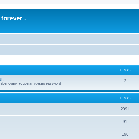
orever -
TEMAS
I!
2
a saber cómo recuperar vuestro password
TEMAS
2091
91
190