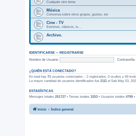
Cualquier otro tema
Música
Conversa sobre otros grupos, gustos, etc
Cine - TV
Estrenos, clásicos, tv....
Archivo.
IDENTIFICARSE
•
REGISTRARSE
Nombre de Usuario:
Contraseña:
¿QUIÉN ESTÁ CONECTADO?
En total hay
71
usuarios conectados :: 2 registrados, 0 ocultos y 69 invi
La mayor cantidad de usuarios identificados fue
2111
el Sab May 03, 20
ESTADÍSTICAS
Mensajes totales
251727
• Temas totales
3253
• Usuarios totales
4795
•
Inicio
Índice general