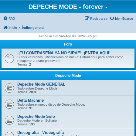
DEPECHE MODE - forever -
FAQ
Registrarse
Identificarse
Inicio
Índice general
Fecha actual Sab Ago 08, 2026 9:05 pm
Foro
¡¡TU CONTRASEÑA YA NO SIRVE!! ¡ENTRA AQUI!
Si sois veteranos, ¡Bienvenidos de nuevo! Entrad aquí para saber cómo
recuperar vuestro password
Temas:
2
Depeche Mode
Depeche Mode GENERAL
Todo sobre Depeche Mode
Temas:
2091
Delta Machine
Todo sobre el nuevo disco de Depeche Mode.
Temas:
91
Depeche Mode Solo
Depeche Mode en Solitario
Temas:
190
Discografía - Videografía