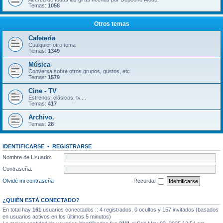
Temas:
1058
Otros temas
Cafetería
Cualquier otro tema
Temas:
1349
Música
Conversa sobre otros grupos, gustos, etc
Temas:
1579
Cine - TV
Estrenos, clásicos, tv....
Temas:
417
Archivo.
Temas:
28
IDENTIFICARSE
•
REGISTRARSE
Nombre de Usuario:
Contraseña:
Olvidé mi contraseña
Recordar
¿QUIÉN ESTÁ CONECTADO?
En total hay
161
usuarios conectados :: 4 registrados, 0 ocultos y 157 invitados (basados
en usuarios activos en los últimos 5 minutos)