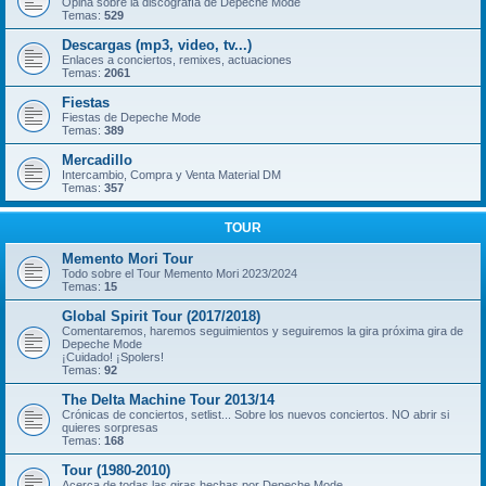
Opina sobre la discografía de Depeche Mode
Temas:
529
Descargas (mp3, video, tv...)
Enlaces a conciertos, remixes, actuaciones
Temas:
2061
Fiestas
Fiestas de Depeche Mode
Temas:
389
Mercadillo
Intercambio, Compra y Venta Material DM
Temas:
357
TOUR
Memento Mori Tour
Todo sobre el Tour Memento Mori 2023/2024
Temas:
15
Global Spirit Tour (2017/2018)
Comentaremos, haremos seguimientos y seguiremos la gira próxima gira de
Depeche Mode
¡Cuidado! ¡Spolers!
Temas:
92
The Delta Machine Tour 2013/14
Crónicas de conciertos, setlist... Sobre los nuevos conciertos. NO abrir si
quieres sorpresas
Temas:
168
Tour (1980-2010)
Acerca de todas las giras hechas por Depeche Mode.