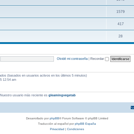
1579
417
28
Olvidé mi contraseña
|
Recordar
tados (basados en usuarios activos en los últimos 5 minutos)
25 12:54 am
 Nuestro usuario más reciente es
gleamingvegetab
Desarrollado por
phpBB
® Forum Software © phpBB Limited
Traducción al español por
phpBB España
Privacidad
|
Condiciones