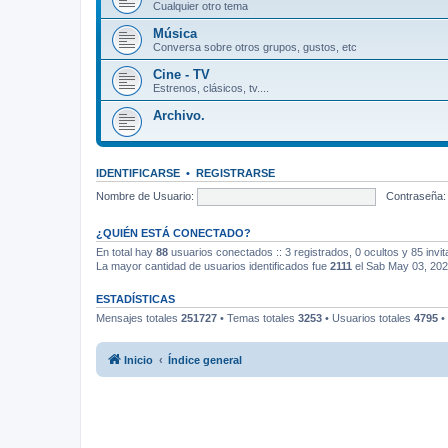
Cualquier otro tema
Música
Conversa sobre otros grupos, gustos, etc
Cine - TV
Estrenos, clásicos, tv....
Archivo.
IDENTIFICARSE
•
REGISTRARSE
Nombre de Usuario:
Contraseña:
¿QUIÉN ESTÁ CONECTADO?
En total hay
88
usuarios conectados :: 3 registrados, 0 ocultos y 85 invi
La mayor cantidad de usuarios identificados fue
2111
el Sab May 03, 20
ESTADÍSTICAS
Mensajes totales
251727
• Temas totales
3253
• Usuarios totales
4795
•
Inicio
Índice general