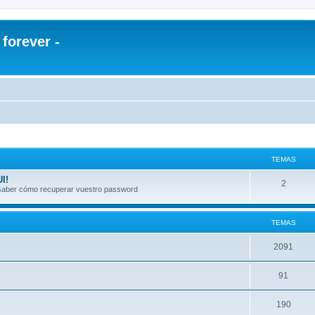
orever -
TEMAS
I!
2
a saber cómo recuperar vuestro password
TEMAS
2091
91
190