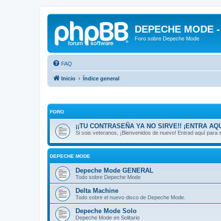
DEPECHE MODE - f
Foro sobre Depeche Mode
FAQ
Inicio
Índice general
FORO
¡¡TU CONTRASEÑA YA NO SIRVE!! ¡ENTRA AQU
Si sois veteranos, ¡Bienvenidos de nuevo! Entrad aquí par
DEPECHE MODE
Depeche Mode GENERAL
Todo sobre Depeche Mode
Delta Machine
Todo sobre el nuevo disco de Depeche Mode.
Depeche Mode Solo
Depeche Mode en Solitario