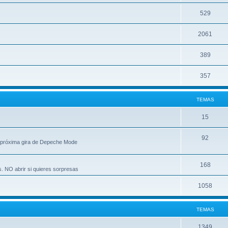
529
2061
389
357
TEMAS
15
92
 próxima gira de Depeche Mode
168
s. NO abrir si quieres sorpresas
1058
TEMAS
1349