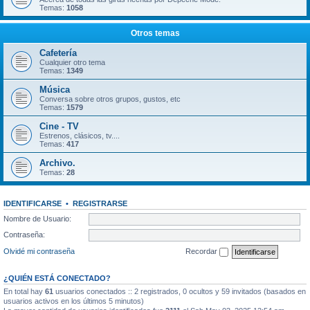
Temas:
1058
Otros temas
Cafetería
Cualquier otro tema
Temas:
1349
Música
Conversa sobre otros grupos, gustos, etc
Temas:
1579
Cine - TV
Estrenos, clásicos, tv....
Temas:
417
Archivo.
Temas:
28
IDENTIFICARSE
•
REGISTRARSE
Nombre de Usuario:
Contraseña:
Olvidé mi contraseña
Recordar
¿QUIÉN ESTÁ CONECTADO?
En total hay
61
usuarios conectados :: 2 registrados, 0 ocultos y 59 invitados (basados en
usuarios activos en los últimos 5 minutos)