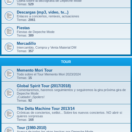
Opina sobre la discografía de Depeche Mode
Temas:
529
Descargas (mp3, video, tv...)
Enlaces a conciertos, remixes, actuaciones
Temas:
2061
Fiestas
Fiestas de Depeche Mode
Temas:
389
Mercadillo
Intercambio, Compra y Venta Material DM
Temas:
357
TOUR
Memento Mori Tour
Todo sobre el Tour Memento Mori 2023/2024
Temas:
15
Global Spirit Tour (2017/2018)
Comentaremos, haremos seguimientos y seguiremos la gira próxima gira de
Depeche Mode
¡Cuidado! ¡Spolers!
Temas:
92
The Delta Machine Tour 2013/14
Crónicas de conciertos, setlist... Sobre los nuevos conciertos. NO abrir si
quieres sorpresas
Temas:
168
Tour (1980-2010)
Acerca de todas las giras hechas por Depeche Mode.