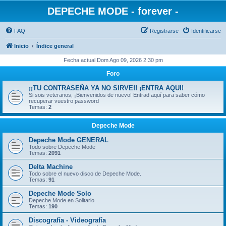
DEPECHE MODE - forever -
FAQ
Registrarse
Identificarse
Inicio
Índice general
Fecha actual Dom Ago 09, 2026 2:30 pm
Foro
¡¡TU CONTRASEÑA YA NO SIRVE!! ¡ENTRA AQUI!
Si sois veteranos, ¡Bienvenidos de nuevo! Entrad aquí para saber cómo
recuperar vuestro password
Temas:
2
Depeche Mode
Depeche Mode GENERAL
Todo sobre Depeche Mode
Temas:
2091
Delta Machine
Todo sobre el nuevo disco de Depeche Mode.
Temas:
91
Depeche Mode Solo
Depeche Mode en Solitario
Temas:
190
Discografía - Videografía