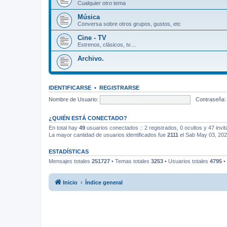
Cualquier otro tema
Música
Conversa sobre otros grupos, gustos, etc
Cine - TV
Estrenos, clásicos, tv....
Archivo.
IDENTIFICARSE
•
REGISTRARSE
Nombre de Usuario:
Contraseña:
¿QUIÉN ESTÁ CONECTADO?
En total hay
49
usuarios conectados :: 2 registrados, 0 ocultos y 47 invi
La mayor cantidad de usuarios identificados fue
2111
el Sab May 03, 20
ESTADÍSTICAS
Mensajes totales
251727
• Temas totales
3253
• Usuarios totales
4795
•
Inicio
Índice general