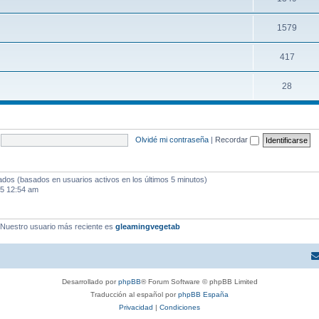
1579
417
28
Olvidé mi contraseña
|
Recordar
tados (basados en usuarios activos en los últimos 5 minutos)
25 12:54 am
 Nuestro usuario más reciente es
gleamingvegetab
Desarrollado por
phpBB
® Forum Software © phpBB Limited
Traducción al español por
phpBB España
Privacidad
|
Condiciones