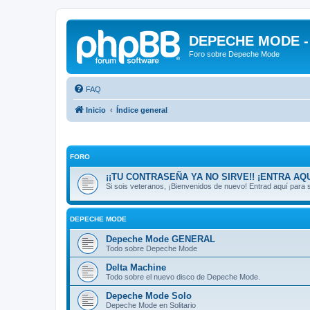
DEPECHE MODE - f
Foro sobre Depeche Mode
FAQ
Inicio
Índice general
FORO
¡¡TU CONTRASEÑA YA NO SIRVE!! ¡ENTRA AQU
Si sois veteranos, ¡Bienvenidos de nuevo! Entrad aquí par
DEPECHE MODE
Depeche Mode GENERAL
Todo sobre Depeche Mode
Delta Machine
Todo sobre el nuevo disco de Depeche Mode.
Depeche Mode Solo
Depeche Mode en Solitario