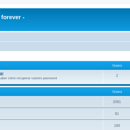
orever -
TEMAS
I!
2
a saber cómo recuperar vuestro password
TEMAS
2091
91
190