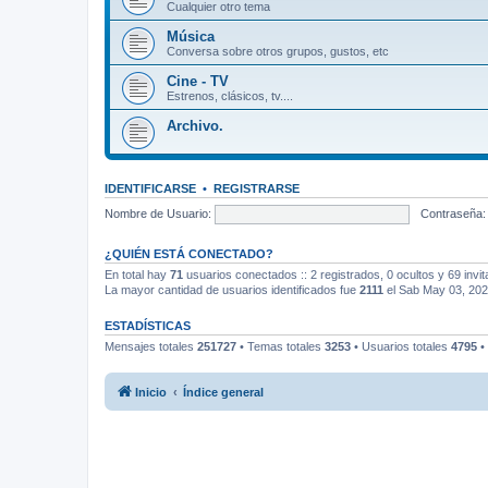
Cualquier otro tema
Música
Conversa sobre otros grupos, gustos, etc
Cine - TV
Estrenos, clásicos, tv....
Archivo.
IDENTIFICARSE
•
REGISTRARSE
Nombre de Usuario:
Contraseña:
¿QUIÉN ESTÁ CONECTADO?
En total hay
71
usuarios conectados :: 2 registrados, 0 ocultos y 69 invi
La mayor cantidad de usuarios identificados fue
2111
el Sab May 03, 20
ESTADÍSTICAS
Mensajes totales
251727
• Temas totales
3253
• Usuarios totales
4795
•
Inicio
Índice general