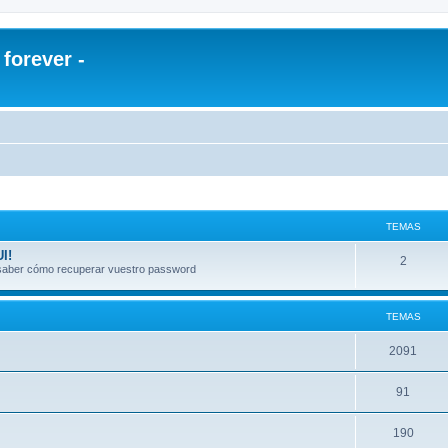
orever -
TEMAS
I!
2
a saber cómo recuperar vuestro password
TEMAS
2091
91
190