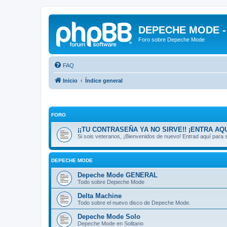
DEPECHE MODE - f
Foro sobre Depeche Mode
FAQ
Inicio
Índice general
FORO
¡¡TU CONTRASEÑA YA NO SIRVE!! ¡ENTRA AQU
Si sois veteranos, ¡Bienvenidos de nuevo! Entrad aquí par
DEPECHE MODE
Depeche Mode GENERAL
Todo sobre Depeche Mode
Delta Machine
Todo sobre el nuevo disco de Depeche Mode.
Depeche Mode Solo
Depeche Mode en Solitario