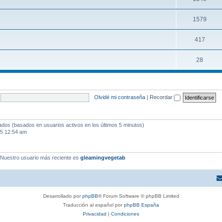
1579
417
28
Olvidé mi contraseña
|
Recordar
tados (basados en usuarios activos en los últimos 5 minutos)
25 12:54 am
 Nuestro usuario más reciente es
gleamingvegetab
Desarrollado por
phpBB
® Forum Software © phpBB Limited
Traducción al español por
phpBB España
Privacidad
|
Condiciones