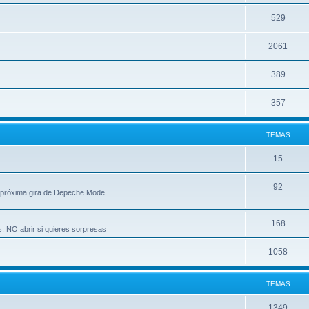
529
2061
389
357
TEMAS
15
92
 próxima gira de Depeche Mode
168
s. NO abrir si quieres sorpresas
1058
TEMAS
1349