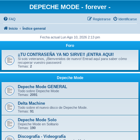
DEPECHE MODE - forever -
FAQ
Registrarse
Identificarse
Inicio
Índice general
Fecha actual Lun Ago 10, 2026 2:13 pm
Foro
¡¡TU CONTRASEÑA YA NO SIRVE!! ¡ENTRA AQUI!
Si sois veteranos, ¡Bienvenidos de nuevo! Entrad aquí para saber cómo
recuperar vuestro password
Temas:
2
Depeche Mode
Depeche Mode GENERAL
Todo sobre Depeche Mode
Temas:
2091
Delta Machine
Todo sobre el nuevo disco de Depeche Mode.
Temas:
91
Depeche Mode Solo
Depeche Mode en Solitario
Temas:
190
Discografía - Videografía