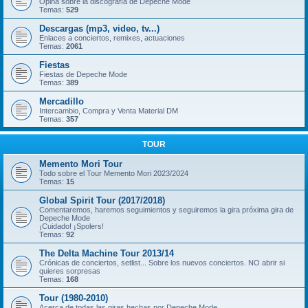
Opina sobre la discografía de Depeche Mode
Temas:
529
Descargas (mp3, video, tv...)
Enlaces a conciertos, remixes, actuaciones
Temas:
2061
Fiestas
Fiestas de Depeche Mode
Temas:
389
Mercadillo
Intercambio, Compra y Venta Material DM
Temas:
357
TOUR
Memento Mori Tour
Todo sobre el Tour Memento Mori 2023/2024
Temas:
15
Global Spirit Tour (2017/2018)
Comentaremos, haremos seguimientos y seguiremos la gira próxima gira de
Depeche Mode
¡Cuidado! ¡Spolers!
Temas:
92
The Delta Machine Tour 2013/14
Crónicas de conciertos, setlist... Sobre los nuevos conciertos. NO abrir si
quieres sorpresas
Temas:
168
Tour (1980-2010)
Acerca de todas las giras hechas por Depeche Mode.