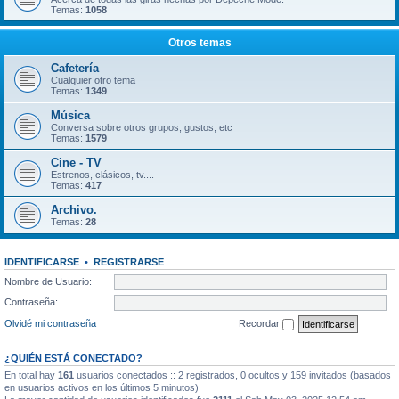
Temas:
1058
Otros temas
Cafetería
Cualquier otro tema
Temas:
1349
Música
Conversa sobre otros grupos, gustos, etc
Temas:
1579
Cine - TV
Estrenos, clásicos, tv....
Temas:
417
Archivo.
Temas:
28
IDENTIFICARSE
•
REGISTRARSE
Nombre de Usuario:
Contraseña:
Olvidé mi contraseña
Recordar
¿QUIÉN ESTÁ CONECTADO?
En total hay
161
usuarios conectados :: 2 registrados, 0 ocultos y 159 invitados (basados
en usuarios activos en los últimos 5 minutos)