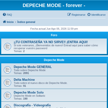
DEPECHE MODE - forever -
FAQ
Registrarse
Identificarse
Inicio
Índice general
Fecha actual Jue Ago 06, 2026 11:59 pm
Foro
¡¡TU CONTRASEÑA YA NO SIRVE!! ¡ENTRA AQUI!
Si sois veteranos, ¡Bienvenidos de nuevo! Entrad aquí para saber cómo
recuperar vuestro password
Temas:
2
Depeche Mode
Depeche Mode GENERAL
Todo sobre Depeche Mode
Temas:
2091
Delta Machine
Todo sobre el nuevo disco de Depeche Mode.
Temas:
91
Depeche Mode Solo
Depeche Mode en Solitario
Temas:
190
Discografía - Videografía