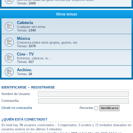
Temas:
1058
Otros temas
Cafetería
Cualquier otro tema
Temas:
1349
Música
Conversa sobre otros grupos, gustos, etc
Temas:
1579
Cine - TV
Estrenos, clásicos, tv....
Temas:
417
Archivo.
Temas:
28
IDENTIFICARSE
•
REGISTRARSE
Nombre de Usuario:
Contraseña:
Olvidé mi contraseña
Recordar
¿QUIÉN ESTÁ CONECTADO?
En total hay
75
usuarios conectados :: 3 registrados, 0 ocultos y 72 invitados (basados en
usuarios activos en los últimos 5 minutos)