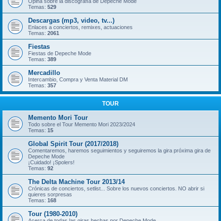
Opina sobre la discografía de Depeche Mode
Temas:
529
Descargas (mp3, video, tv...)
Enlaces a conciertos, remixes, actuaciones
Temas:
2061
Fiestas
Fiestas de Depeche Mode
Temas:
389
Mercadillo
Intercambio, Compra y Venta Material DM
Temas:
357
TOUR
Memento Mori Tour
Todo sobre el Tour Memento Mori 2023/2024
Temas:
15
Global Spirit Tour (2017/2018)
Comentaremos, haremos seguimientos y seguiremos la gira próxima gira de
Depeche Mode
¡Cuidado! ¡Spolers!
Temas:
92
The Delta Machine Tour 2013/14
Crónicas de conciertos, setlist... Sobre los nuevos conciertos. NO abrir si
quieres sorpresas
Temas:
168
Tour (1980-2010)
Acerca de todas las giras hechas por Depeche Mode.