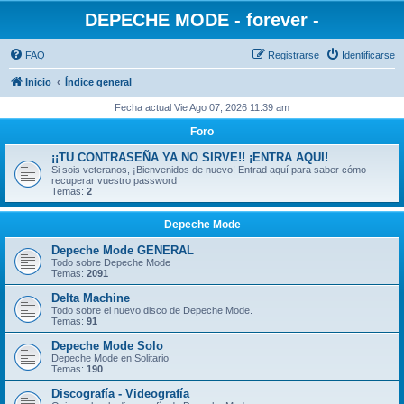
DEPECHE MODE - forever -
FAQ
Registrarse
Identificarse
Inicio
Índice general
Fecha actual Vie Ago 07, 2026 11:39 am
Foro
¡¡TU CONTRASEÑA YA NO SIRVE!! ¡ENTRA AQUI!
Si sois veteranos, ¡Bienvenidos de nuevo! Entrad aquí para saber cómo
recuperar vuestro password
Temas:
2
Depeche Mode
Depeche Mode GENERAL
Todo sobre Depeche Mode
Temas:
2091
Delta Machine
Todo sobre el nuevo disco de Depeche Mode.
Temas:
91
Depeche Mode Solo
Depeche Mode en Solitario
Temas:
190
Discografía - Videografía