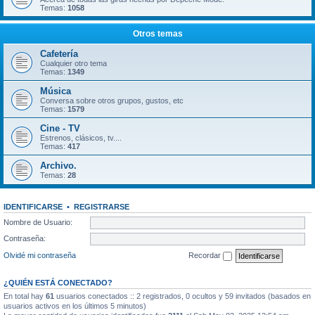
Temas:
1058
Otros temas
Cafetería
Cualquier otro tema
Temas:
1349
Música
Conversa sobre otros grupos, gustos, etc
Temas:
1579
Cine - TV
Estrenos, clásicos, tv....
Temas:
417
Archivo.
Temas:
28
IDENTIFICARSE
•
REGISTRARSE
Nombre de Usuario:
Contraseña:
Olvidé mi contraseña
Recordar
¿QUIÉN ESTÁ CONECTADO?
En total hay
61
usuarios conectados :: 2 registrados, 0 ocultos y 59 invitados (basados en
usuarios activos en los últimos 5 minutos)