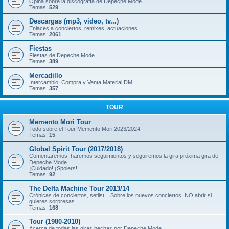
Opina sobre la discografía de Depeche Mode
Temas:
529
Descargas (mp3, video, tv...)
Enlaces a conciertos, remixes, actuaciones
Temas:
2061
Fiestas
Fiestas de Depeche Mode
Temas:
389
Mercadillo
Intercambio, Compra y Venta Material DM
Temas:
357
TOUR
Memento Mori Tour
Todo sobre el Tour Memento Mori 2023/2024
Temas:
15
Global Spirit Tour (2017/2018)
Comentaremos, haremos seguimientos y seguiremos la gira próxima gira de
Depeche Mode
¡Cuidado! ¡Spolers!
Temas:
92
The Delta Machine Tour 2013/14
Crónicas de conciertos, setlist... Sobre los nuevos conciertos. NO abrir si
quieres sorpresas
Temas:
168
Tour (1980-2010)
Acerca de todas las giras hechas por Depeche Mode.