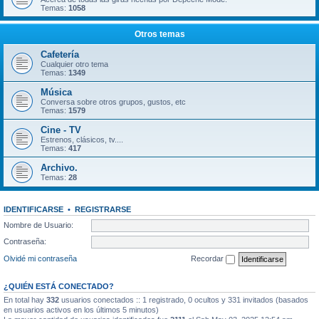
Temas:
1058
Otros temas
Cafetería
Cualquier otro tema
Temas:
1349
Música
Conversa sobre otros grupos, gustos, etc
Temas:
1579
Cine - TV
Estrenos, clásicos, tv....
Temas:
417
Archivo.
Temas:
28
IDENTIFICARSE
•
REGISTRARSE
Nombre de Usuario:
Contraseña:
Olvidé mi contraseña
Recordar
¿QUIÉN ESTÁ CONECTADO?
En total hay
332
usuarios conectados :: 1 registrado, 0 ocultos y 331 invitados (basados
en usuarios activos en los últimos 5 minutos)