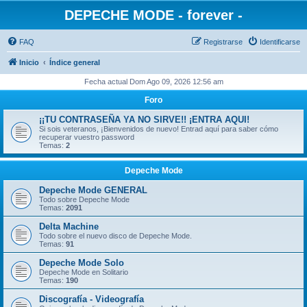
DEPECHE MODE - forever -
FAQ
Registrarse
Identificarse
Inicio
Índice general
Fecha actual Dom Ago 09, 2026 12:56 am
Foro
¡¡TU CONTRASEÑA YA NO SIRVE!! ¡ENTRA AQUI!
Si sois veteranos, ¡Bienvenidos de nuevo! Entrad aquí para saber cómo
recuperar vuestro password
Temas:
2
Depeche Mode
Depeche Mode GENERAL
Todo sobre Depeche Mode
Temas:
2091
Delta Machine
Todo sobre el nuevo disco de Depeche Mode.
Temas:
91
Depeche Mode Solo
Depeche Mode en Solitario
Temas:
190
Discografía - Videografía