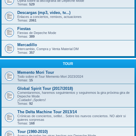
Opina sobre la discografía de Depeche Mode
Temas:
529
Descargas (mp3, video, tv...)
Enlaces a conciertos, remixes, actuaciones
Temas:
2061
Fiestas
Fiestas de Depeche Mode
Temas:
389
Mercadillo
Intercambio, Compra y Venta Material DM
Temas:
357
TOUR
Memento Mori Tour
Todo sobre el Tour Memento Mori 2023/2024
Temas:
15
Global Spirit Tour (2017/2018)
Comentaremos, haremos seguimientos y seguiremos la gira próxima gira de
Depeche Mode
¡Cuidado! ¡Spolers!
Temas:
92
The Delta Machine Tour 2013/14
Crónicas de conciertos, setlist... Sobre los nuevos conciertos. NO abrir si
quieres sorpresas
Temas:
168
Tour (1980-2010)
Acerca de todas las giras hechas por Depeche Mode.