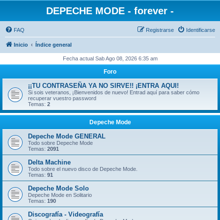
DEPECHE MODE - forever -
FAQ
Registrarse
Identificarse
Inicio
Índice general
Fecha actual Sab Ago 08, 2026 6:35 am
Foro
¡¡TU CONTRASEÑA YA NO SIRVE!! ¡ENTRA AQUI!
Si sois veteranos, ¡Bienvenidos de nuevo! Entrad aquí para saber cómo
recuperar vuestro password
Temas:
2
Depeche Mode
Depeche Mode GENERAL
Todo sobre Depeche Mode
Temas:
2091
Delta Machine
Todo sobre el nuevo disco de Depeche Mode.
Temas:
91
Depeche Mode Solo
Depeche Mode en Solitario
Temas:
190
Discografía - Videografía