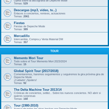
Opina sobre la discografía de Depeche Mode
Temas:
529
Descargas (mp3, video, tv...)
Enlaces a conciertos, remixes, actuaciones
Temas:
2061
Fiestas
Fiestas de Depeche Mode
Temas:
389
Mercadillo
Intercambio, Compra y Venta Material DM
Temas:
357
TOUR
Memento Mori Tour
Todo sobre el Tour Memento Mori 2023/2024
Temas:
15
Global Spirit Tour (2017/2018)
Comentaremos, haremos seguimientos y seguiremos la gira próxima gira de
Depeche Mode
¡Cuidado! ¡Spolers!
Temas:
92
The Delta Machine Tour 2013/14
Crónicas de conciertos, setlist... Sobre los nuevos conciertos. NO abrir si
quieres sorpresas
Temas:
168
Tour (1980-2010)
Acerca de todas las giras hechas por Depeche Mode.