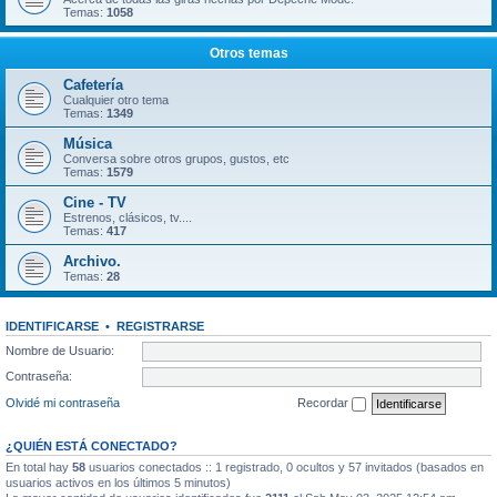
Temas:
1058
Otros temas
Cafetería
Cualquier otro tema
Temas:
1349
Música
Conversa sobre otros grupos, gustos, etc
Temas:
1579
Cine - TV
Estrenos, clásicos, tv....
Temas:
417
Archivo.
Temas:
28
IDENTIFICARSE
•
REGISTRARSE
Nombre de Usuario:
Contraseña:
Olvidé mi contraseña
Recordar
¿QUIÉN ESTÁ CONECTADO?
En total hay
58
usuarios conectados :: 1 registrado, 0 ocultos y 57 invitados (basados en
usuarios activos en los últimos 5 minutos)