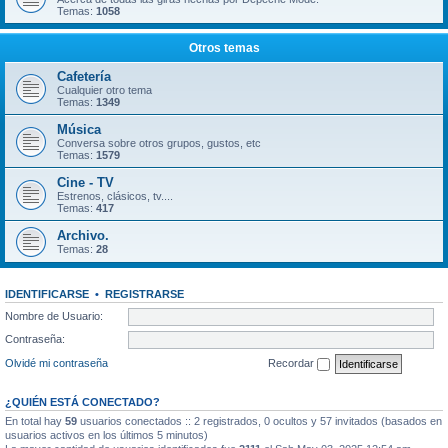
Temas:
1058
Otros temas
Cafetería
Cualquier otro tema
Temas:
1349
Música
Conversa sobre otros grupos, gustos, etc
Temas:
1579
Cine - TV
Estrenos, clásicos, tv....
Temas:
417
Archivo.
Temas:
28
IDENTIFICARSE
•
REGISTRARSE
Nombre de Usuario:
Contraseña:
Olvidé mi contraseña
Recordar
¿QUIÉN ESTÁ CONECTADO?
En total hay
59
usuarios conectados :: 2 registrados, 0 ocultos y 57 invitados (basados en
usuarios activos en los últimos 5 minutos)