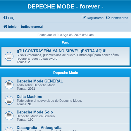
DEPECHE MODE - forever -
FAQ
Registrarse
Identificarse
Inicio
Índice general
Fecha actual Jue Ago 06, 2026 8:54 am
Foro
¡¡TU CONTRASEÑA YA NO SIRVE!! ¡ENTRA AQUI!
Si sois veteranos, ¡Bienvenidos de nuevo! Entrad aquí para saber cómo
recuperar vuestro password
Temas:
2
Depeche Mode
Depeche Mode GENERAL
Todo sobre Depeche Mode
Temas:
2091
Delta Machine
Todo sobre el nuevo disco de Depeche Mode.
Temas:
91
Depeche Mode Solo
Depeche Mode en Solitario
Temas:
190
Discografía - Videografía