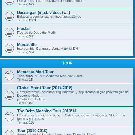
Opina sobre la discografía de Depeche Mode
Temas:
529
Descargas (mp3, video, tv...)
Enlaces a conciertos, remixes, actuaciones
Temas:
2061
Fiestas
Fiestas de Depeche Mode
Temas:
389
Mercadillo
Intercambio, Compra y Venta Material DM
Temas:
357
TOUR
Memento Mori Tour
Todo sobre el Tour Memento Mori 2023/2024
Temas:
15
Global Spirit Tour (2017/2018)
Comentaremos, haremos seguimientos y seguiremos la gira próxima gira de
Depeche Mode
¡Cuidado! ¡Spolers!
Temas:
92
The Delta Machine Tour 2013/14
Crónicas de conciertos, setlist... Sobre los nuevos conciertos. NO abrir si
quieres sorpresas
Temas:
168
Tour (1980-2010)
Acerca de todas las giras hechas por Depeche Mode.