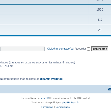
1579
417
28
Olvidé mi contraseña
|
Recordar
vitados (basados en usuarios activos en los últimos 5 minutos)
25 12:54 am
 Nuestro usuario más reciente es
gleamingvegetab
Desarrollado por
phpBB
® Forum Software © phpBB Limited
Traducción al español por
phpBB España
Privacidad
|
Condiciones