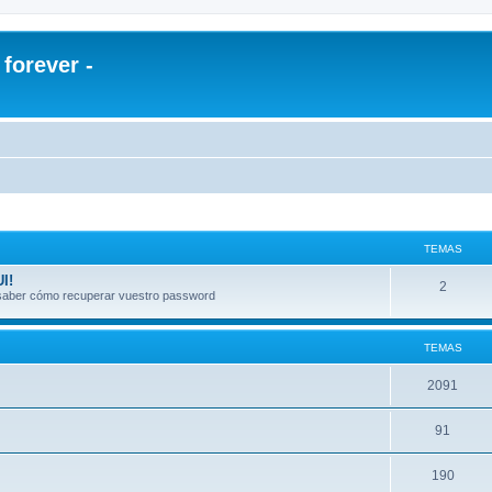
orever -
TEMAS
I!
2
a saber cómo recuperar vuestro password
TEMAS
2091
91
190