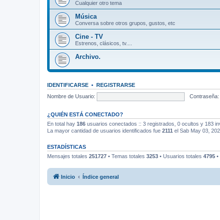
Cualquier otro tema
Música
Conversa sobre otros grupos, gustos, etc
Cine - TV
Estrenos, clásicos, tv....
Archivo.
IDENTIFICARSE
•
REGISTRARSE
Nombre de Usuario:
Contraseña:
¿QUIÉN ESTÁ CONECTADO?
En total hay
186
usuarios conectados :: 3 registrados, 0 ocultos y 183 in
La mayor cantidad de usuarios identificados fue
2111
el Sab May 03, 20
ESTADÍSTICAS
Mensajes totales
251727
• Temas totales
3253
• Usuarios totales
4795
•
Inicio
Índice general