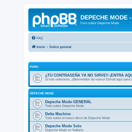
DEPECHE MODE - f
Foro sobre Depeche Mode
FAQ
Inicio
Índice general
FORO
¡¡TU CONTRASEÑA YA NO SIRVE!! ¡ENTRA AQU
Si sois veteranos, ¡Bienvenidos de nuevo! Entrad aquí par
DEPECHE MODE
Depeche Mode GENERAL
Todo sobre Depeche Mode
Delta Machine
Todo sobre el nuevo disco de Depeche Mode.
Depeche Mode Solo
Depeche Mode en Solitario