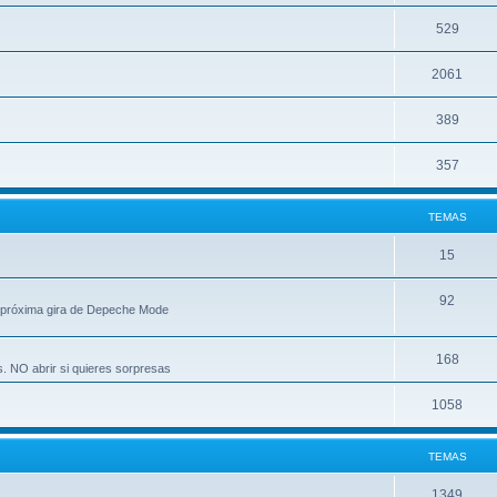
529
2061
389
357
TEMAS
15
92
 próxima gira de Depeche Mode
168
s. NO abrir si quieres sorpresas
1058
TEMAS
1349